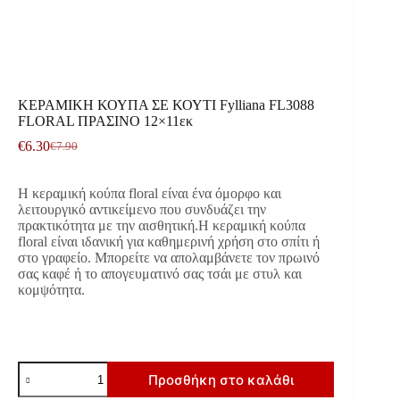
ΚΕΡΑΜΙΚΗ ΚΟΥΠΑ ΣΕ ΚΟΥΤΙ Fylliana FL3088
FLORAL ΠΡΑΣΙΝΟ 12×11εκ
€
6.30
€
7.90
Original
Η
price
τρέχουσα
was:
τιμή
Η κεραμική κούπα floral είναι ένα όμορφο και
€7.90.
είναι:
λειτουργικό αντικείμενο που συνδυάζει την
€6.30.
πρακτικότητα με την αισθητική.Η κεραμική κούπα
floral είναι ιδανική για καθημερινή χρήση στο σπίτι ή
στο γραφείο. Μπορείτε να απολαμβάνετε τον πρωινό
σας καφέ ή το απογευματινό σας τσάι με στυλ και
κομψότητα.
ΚΕΡΑΜΙΚΗ
Προσθήκη στο καλάθι
ΚΟΥΠΑ
ΣΕ