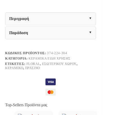
ΚΟΥΤΙ
Fylliana
FL3088
FLORAL
Περιγραφή
ΠΡΑΣΙΝΟ
12x11εκ
ποσότητα
Παράδοση
ΚΩΔΙΚΌΣ ΠΡΟΪΌΝΤΟΣ:
374-224-304
ΚΑΤΗΓΟΡΊΑ:
ΚΕΡΑΜΙΚΆ ΕΊΔΗ ΧΡΉΣΗΣ
ΕΤΙΚΈΤΕΣ:
FLORAL
,
ΕΣΩΤΕΡΙΚΟΎ ΧΏΡΟΥ
,
ΚΕΡΑΜΙΚΌ
,
ΠΡΆΣΙΝΟ
Top-Sellers Προϊόντα μας