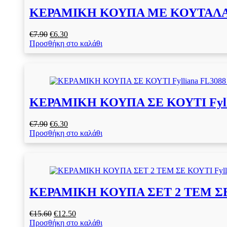
ΚΕΡΑΜΙΚΗ ΚΟΥΠΑ ΜΕ ΚΟΥΤΑΛΑΚΙ 
Original
Η
€
7.90
€
6.30
price
τρέχουσα
Προσθήκη στο καλάθι
was:
τιμή
€7.90.
είναι:
€6.30.
ΚΕΡΑΜΙΚΗ ΚΟΥΠΑ ΣΕ ΚΟΥΤΙ Fyll
Original
Η
€
7.90
€
6.30
price
τρέχουσα
Προσθήκη στο καλάθι
was:
τιμή
€7.90.
είναι:
€6.30.
ΚΕΡΑΜΙΚΗ ΚΟΥΠΑ ΣΕΤ 2 ΤΕΜ ΣΕ Κ
Original
Η
€
15.60
€
12.50
price
τρέχουσα
Προσθήκη στο καλάθι