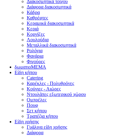
Διακοσμητικά τοίχου
Διάφορα διακοσμητικά
Κάδρα
Καθρέφτες
Κεραμικά διακοσμητικά
Κεριά
Κορνίζες
Λουλούδια
Μεταλλικά διακοσμητικά
Ρολόγια
Φανάρια
Φιγούρες
δωματιοΜΕΜΑ
Είδη κήπου
Catering
Καρέκλες - Πολυθρόνες
Κούνιες - Αιώρες
Ντουλάπες εξωτερικού χώρου
Ομπρέλες
Πουφ
Σετ κήπου
Τραπέζια κήπου
Είδη χρήσης
Γυάλινα είδη χρήσης
Διάφορα