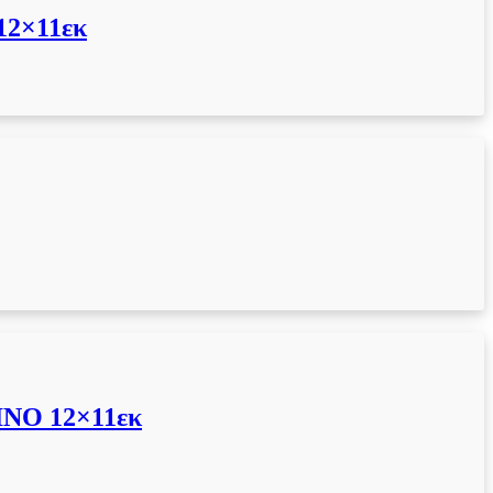
2×11εκ
ΝΟ 12×11εκ