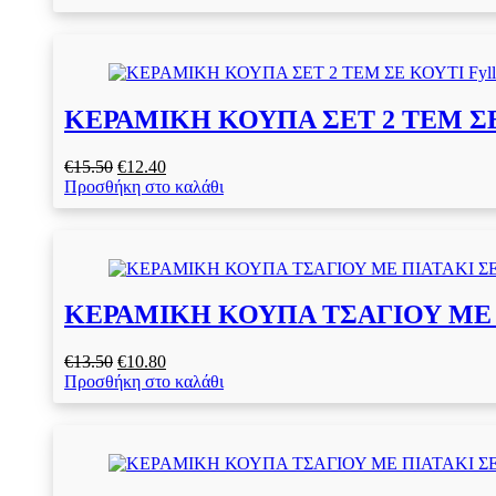
was:
τιμή
€15.60.
είναι:
€12.50.
ΚΕΡΑΜΙΚΗ ΚΟΥΠΑ ΣΕΤ 2 ΤΕΜ ΣΕ Κ
Original
Η
€
15.50
€
12.40
price
τρέχουσα
Προσθήκη στο καλάθι
was:
τιμή
€15.50.
είναι:
€12.40.
ΚΕΡΑΜΙΚΗ ΚΟΥΠΑ ΤΣΑΓΙΟΥ ΜΕ ΠΙΑ
Original
Η
€
13.50
€
10.80
price
τρέχουσα
Προσθήκη στο καλάθι
was:
τιμή
€13.50.
είναι:
€10.80.