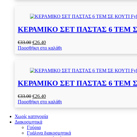
€23.40.
είναι:
€18.70.
ΚΕΡΑΜΙΚΟ ΣΕΤ ΠΑΣΤΑΣ 6 ΤΕΜ ΣΕ 
Original
Η
€
33.00
€
26.40
price
τρέχουσα
Προσθήκη στο καλάθι
was:
τιμή
€33.00.
είναι:
€26.40.
ΚΕΡΑΜΙΚΟ ΣΕΤ ΠΑΣΤΑΣ 6 ΤΕΜ ΣΕ 
Original
Η
€
33.00
€
26.40
price
τρέχουσα
Προσθήκη στο καλάθι
was:
τιμή
€33.00.
είναι:
Χωρίς κατηγορία
€26.40.
Διακοσμητικά
Γούρια
Γυάλινα διακοσμητικά