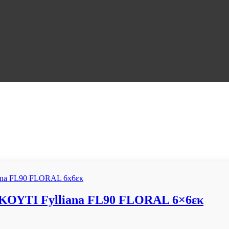
ΥΤΙ Fylliana FL90 FLORAL 6×6εκ