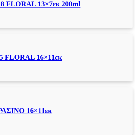
8 FLORAL 13×7εκ 200ml
5 FLORAL 16×11εκ
ΑΣΙΝΟ 16×11εκ