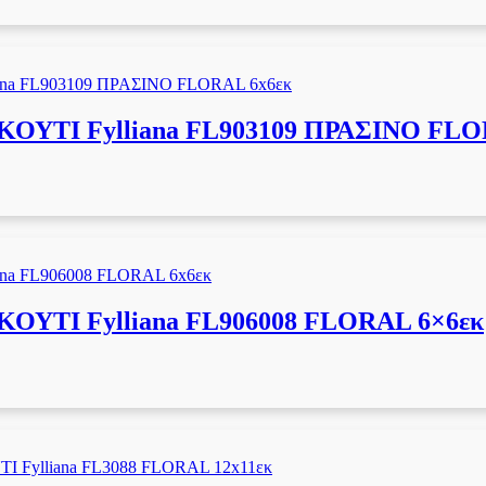
ΥΤΙ Fylliana FL903109 ΠΡΑΣΙΝΟ FLO
ΥΤΙ Fylliana FL906008 FLORAL 6×6εκ