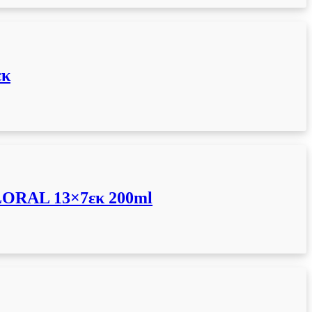
εκ
ORAL 13×7εκ 200ml