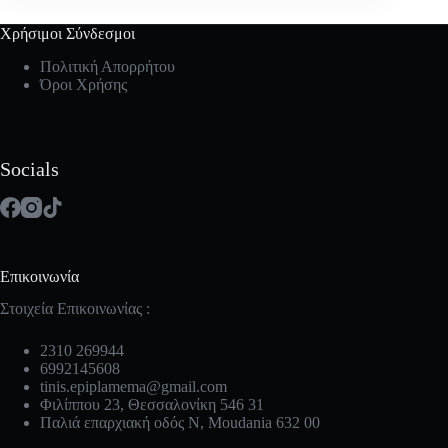
Χρήσιμοι Σύνδεσμοι
Πολιτική Απορρήτου
Όροι Χρήσης
Socials
Επικοινωνία
Στοιχεία Επικοινωνίας :
2310 269944
6992145608
tinis.epiplamema@gmail.com
Φιλίππου 23, Θεσσαλονίκη 546 31
Παλιά επαρχιακή οδός Ν, Moudania 632 00