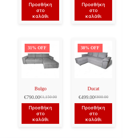
price
τρέχουσα
price
τρέχουσα
Προσθήκη
Προσθήκη
was:
τιμή
was:
τιμή
στο
στο
€1,450.00.
είναι:
€1,300.00.
είναι:
καλάθι
καλάθι
€1,150.00.
€990.00.
31% OFF
38% OFF
Bulgo
Ducat
€
790.00
€
499.00
€
1,150.00
€
800.00
Original
Η
Original
Η
price
τρέχουσα
price
τρέχουσα
Προσθήκη
Προσθήκη
was:
τιμή
was:
τιμή
στο
στο
€1,150.00.
είναι:
€800.00.
είναι:
καλάθι
καλάθι
€790.00.
€499.00.