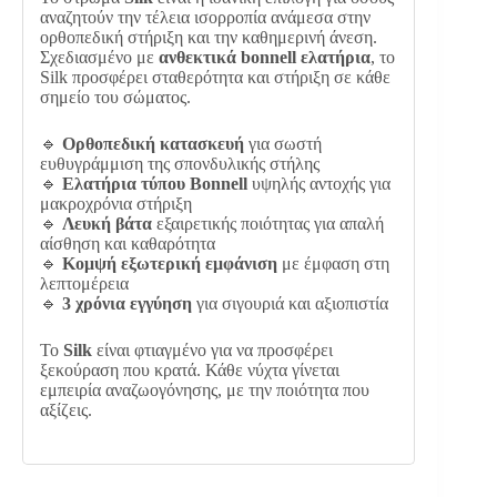
αναζητούν την τέλεια ισορροπία ανάμεσα στην
ορθοπεδική στήριξη και την καθημερινή άνεση.
Σχεδιασμένο με
ανθεκτικά bonnell ελατήρια
, το
Silk προσφέρει σταθερότητα και στήριξη σε κάθε
σημείο του σώματος.
🔹
Ορθοπεδική κατασκευή
για σωστή
ευθυγράμμιση της σπονδυλικής στήλης
🔹
Ελατήρια τύπου Bonnell
υψηλής αντοχής για
μακροχρόνια στήριξη
🔹
Λευκή βάτα
εξαιρετικής ποιότητας για απαλή
αίσθηση και καθαρότητα
🔹
Κομψή εξωτερική εμφάνιση
με έμφαση στη
λεπτομέρεια
🔹
3 χρόνια εγγύηση
για σιγουριά και αξιοπιστία
Το
Silk
είναι φτιαγμένο για να προσφέρει
ξεκούραση που κρατά. Κάθε νύχτα γίνεται
εμπειρία αναζωογόνησης, με την ποιότητα που
αξίζεις.