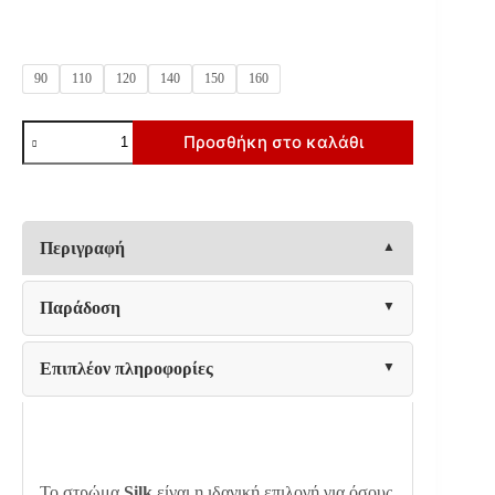
90
110
120
140
150
160
Silk
Προσθήκη στο καλάθι
ποσότητα
Περιγραφή
Παράδοση
Επιπλέον πληροφορίες
Silk – Κομψότητα & Στήριξη στον Ύπνο
Το στρώμα
Silk
είναι η ιδανική επιλογή για όσους