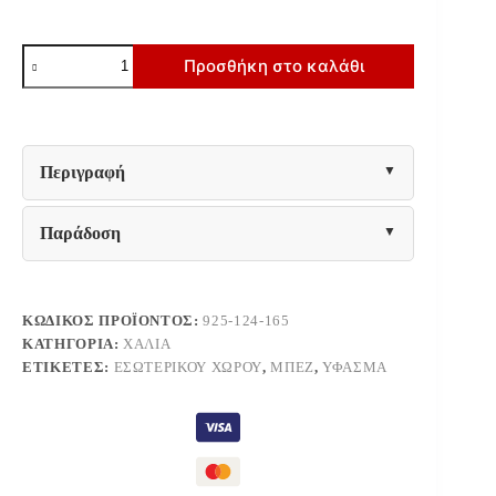
ΧΑΛΙ
Προσθήκη στο καλάθι
Fylliana
Rug
ΜΠΕΖ
ΧΡΩΜΑ
70x140εκ
ποσότητα
Περιγραφή
Παράδοση
ΚΩΔΙΚΌΣ ΠΡΟΪΌΝΤΟΣ:
925-124-165
ΚΑΤΗΓΟΡΊΑ:
ΧΑΛΙΆ
ΕΤΙΚΈΤΕΣ:
ΕΣΩΤΕΡΙΚΟΎ ΧΏΡΟΥ
,
ΜΠΕΖ
,
ΎΦΑΣΜΑ