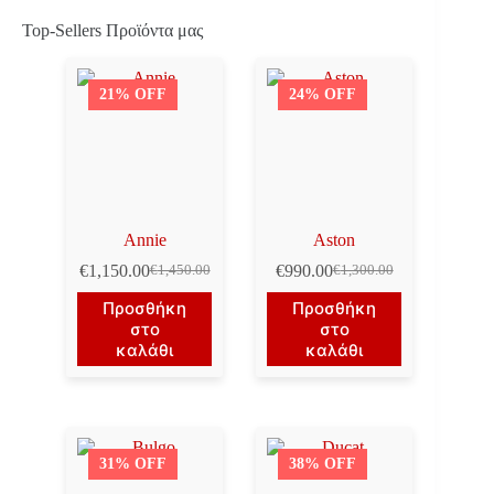
Top-Sellers Προϊόντα μας
21% OFF
24% OFF
Annie
Aston
€
1,150.00
€
990.00
€
1,450.00
€
1,300.00
Original
Η
Original
Η
price
τρέχουσα
price
τρέχουσα
Προσθήκη
Προσθήκη
was:
τιμή
was:
τιμή
στο
στο
€1,450.00.
είναι:
€1,300.00.
είναι:
καλάθι
καλάθι
€1,150.00.
€990.00.
31% OFF
38% OFF