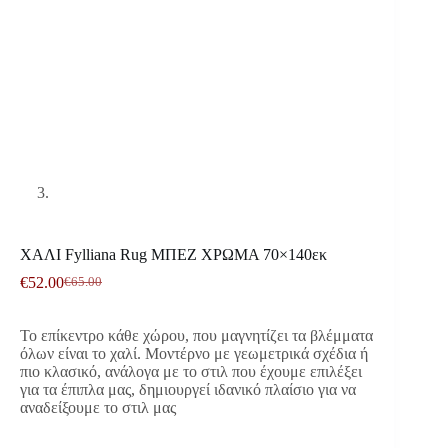
ΧΑΛΙ Fylliana Rug ΜΠΕΖ ΧΡΩΜΑ 70×140εκ
€
52.00
€
65.00
Original
Η
price
τρέχουσα
was:
τιμή
Το επίκεντρο κάθε χώρου, που μαγνητίζει τα βλέμματα
€65.00.
είναι:
όλων είναι το χαλί. Μοντέρνο με γεωμετρικά σχέδια ή
€52.00.
πιο κλασικό, ανάλογα με το στιλ που έχουμε επιλέξει
για τα έπιπλα μας, δημιουργεί ιδανικό πλαίσιο για να
αναδείξουμε το στιλ μας