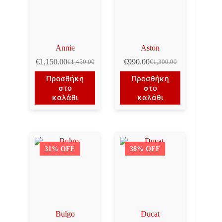
Annie
Aston
€
1,150.00
€
990.00
€
1,450.00
€
1,300.00
Original
Η
Original
Η
price
τρέχουσα
price
τρέχουσα
Προσθήκη
Προσθήκη
was:
τιμή
was:
τιμή
στο
στο
€1,450.00.
είναι:
€1,300.00.
είναι:
καλάθι
καλάθι
€1,150.00.
€990.00.
31% OFF
38% OFF
Bulgo
Ducat