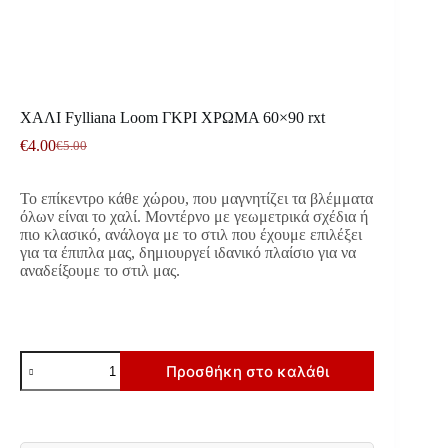
ΧΑΛΙ Fylliana Loom ΓΚΡΙ ΧΡΩΜΑ 60×90 rxt
€
4.00
€
5.00
Original
Η
price
τρέχουσα
was:
τιμή
Το επίκεντρο κάθε χώρου, που μαγνητίζει τα βλέμματα
€5.00.
είναι:
όλων είναι το χαλί. Μοντέρνο με γεωμετρικά σχέδια ή
€4.00.
πιο κλασικό, ανάλογα με το στιλ που έχουμε επιλέξει
για τα έπιπλα μας, δημιουργεί ιδανικό πλαίσιο για να
αναδείξουμε το στιλ μας.
ΧΑΛΙ
Προσθήκη στο καλάθι
Fylliana
Loom
ΓΚΡΙ
ΧΡΩΜΑ
60x90