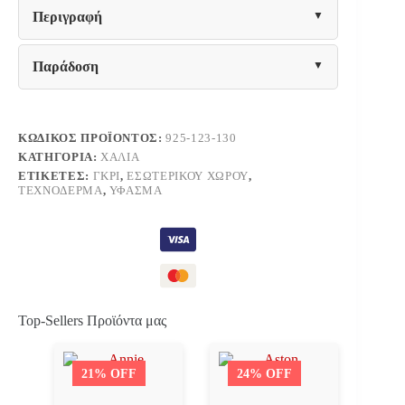
rxt
Περιγραφή
ποσότητα
Παράδοση
ΚΩΔΙΚΌΣ ΠΡΟΪΌΝΤΟΣ:
925-123-130
ΚΑΤΗΓΟΡΊΑ:
ΧΑΛΙΆ
ΕΤΙΚΈΤΕΣ:
ΓΚΡΙ
,
ΕΣΩΤΕΡΙΚΟΎ ΧΏΡΟΥ
,
ΤΕΧΝΌΔΕΡΜΑ
,
ΎΦΑΣΜΑ
Top-Sellers Προϊόντα μας
21% OFF
24% OFF