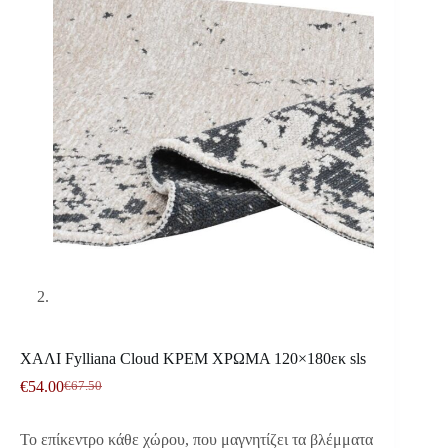
ΧΑΛΙ Fylliana Clοud ΚΡΕΜ ΧΡΩΜΑ 120×180εκ sls
€
54.00
€
67.50
Original
Η
price
τρέχουσα
was:
τιμή
Το επίκεντρο κάθε χώρου, που μαγνητίζει τα βλέμματα
€67.50.
είναι: