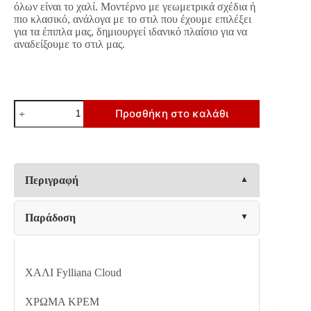
όλων είναι το χαλί. Μοντέρνο με γεωμετρικά σχέδια ή
€54.00.
πιο κλασικό, ανάλογα με το στιλ που έχουμε επιλέξει
για τα έπιπλα μας, δημιουργεί ιδανικό πλαίσιο για να
αναδείξουμε το στιλ μας.
ΧΑΛΙ
Προσθήκη στο καλάθι
Fylliana
Clοud
ΚΡΕΜ
ΧΡΩΜΑ
120x180εκ
sls
Περιγραφή
ποσότητα
Παράδοση
ΧΑΛΙ Fylliana Clοud
ΧΡΩΜΑ ΚΡΕΜ