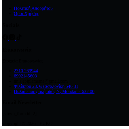
Πολιτική Απορρήτου
Όροι Χρήσης
Socials
Επικοινωνία
Στοιχεία Επικοινωνίας :
2310 269944
6992145608
tinis.epiplamema@gmail.com
Φιλίππου 23, Θεσσαλονίκη 546 31
Παλιά επαρχιακή οδός Ν, Moudania 632 00
Email Newsletter
[sibwp_form id=2]
Copyright © 2026 - EUKO