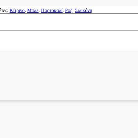
έτες:
Κίτρινο
,
Μπλε
,
Πορτοκαλί
,
Ροζ
,
Σιλικόνη