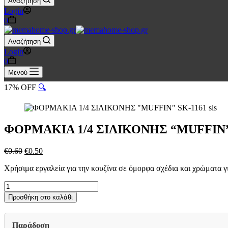
Αναζήτηση
Login
Καλάθι
0
Αγορών
Αναζήτηση
Login
Καλάθι
0
Αγορών
Μενού
17% OFF
🔍
ΦΟΡΜΑΚΙΑ 1/4 ΣΙΛΙΚΟΝΗΣ “MUFFIN” S
Original
Η
€
0.60
€
0.50
price
τρέχουσα
Χρήσιμα εργαλεία για την κουζίνα σε όμορφα σχέδια και χρώματα γ
was:
τιμή
€0.60.
είναι:
ΦΟΡΜΑΚΙΑ
€0.50.
1/4
Προσθήκη στο καλάθι
ΣΙΛΙΚΟΝΗΣ
"MUFFIN"
SK-
Παράδοση