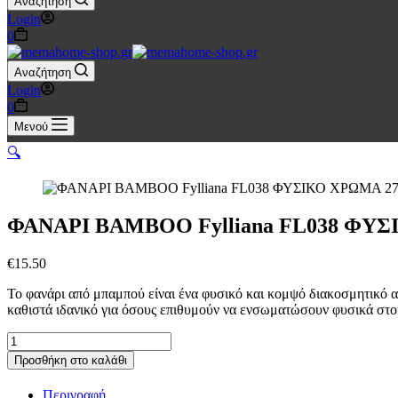
Αναζήτηση
Login
Καλάθι
0
Αγορών
Αναζήτηση
Login
Καλάθι
0
Αγορών
Μενού
🔍
ΦΑΝΑΡΙ ΒΑΜΒΟΟ Fylliana FL038 ΦΥΣ
€
15.50
Το φανάρι από μπαμπού είναι ένα φυσικό και κομψό διακοσμητικό α
καθιστά ιδανικό για όσους επιθυμούν να ενσωματώσουν φυσικά στο
ΦΑΝΑΡΙ
ΒΑΜΒΟΟ
Προσθήκη στο καλάθι
Fylliana
FL038
Περιγραφή