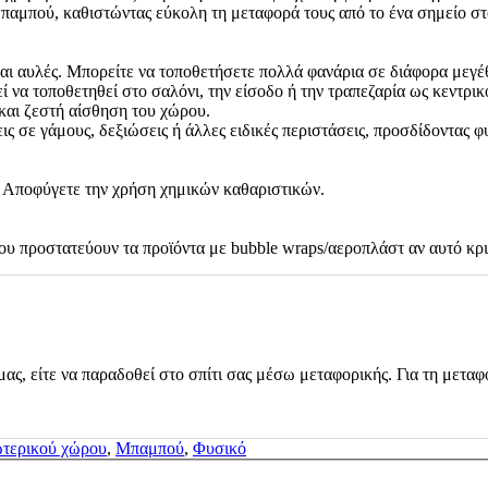
παμπού, καθιστώντας εύκολη τη μεταφορά τους από το ένα σημείο στ
και αυλές. Μπορείτε να τοποθετήσετε πολλά φανάρια σε διάφορα μεγέ
να τοποθετηθεί στο σαλόνι, την είσοδο ή την τραπεζαρία ως κεντρικ
 και ζεστή αίσθηση του χώρου.
ις σε γάμους, δεξιώσεις ή άλλες ειδικές περιστάσεις, προσδίδοντας 
. Αποφύγετε την χρήση χημικών καθαριστικών.
υ προστατεύουν τα προϊόντα με bubble wraps/αεροπλάστ αν αυτό κρι
μας, είτε να παραδοθεί στο σπίτι σας μέσω μεταφορικής. Για τη μεταφ
τερικού χώρου
,
Μπαμπού
,
Φυσικό