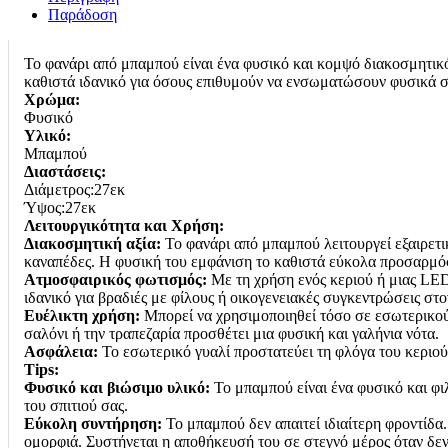
ΦΥΣΙΚΟ
Παράδοση
ΧΡΩΜΑ
27x27εκ
ποσότητα
Το φανάρι από μπαμπού είναι ένα φυσικό και κομψό διακοσμητικό
καθιστά ιδανικό για όσους επιθυμούν να ενσωματώσουν φυσικά σ
Χρώμα:
Φυσικό
Υλικό:
Μπαμπού
Διαστάσεις:
Διάμετρος:27εκ
Ύψος:27εκ
Λειτουργικότητα και Χρήση:
Διακοσμητική αξία:
Το φανάρι από μπαμπού λειτουργεί εξαιρετι
καναπέδες. Η φυσική του εμφάνιση το καθιστά εύκολα προσαρμόσ
Ατμοσφαιρικός φωτισμός:
Με τη χρήση ενός κεριού ή μιας LED
ιδανικό για βραδιές με φίλους ή οικογενειακές συγκεντρώσεις στο
Ευέλικτη χρήση:
Μπορεί να χρησιμοποιηθεί τόσο σε εσωτερικούς
σαλόνι ή την τραπεζαρία προσθέτει μια φυσική και γαλήνια νότα.
Ασφάλεια:
Το εσωτερικό γυαλί προστατεύει τη φλόγα του κεριού
Tips:
Φυσικό και βιώσιμο υλικό:
Το μπαμπού είναι ένα φυσικό και φιλ
του σπιτιού σας.
Εύκολη συντήρηση:
Το μπαμπού δεν απαιτεί ιδιαίτερη φροντίδα.
ομορφιά. Συστήνεται η αποθήκευσή του σε στεγνό μέρος όταν δεν