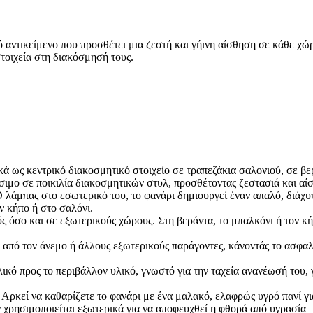
 αντικείμενο που προσθέτει μια ζεστή και γήινη αίσθηση σε κάθε χώ
τοιχεία στη διακόσμησή τους.
κά ως κεντρικό διακοσμητικό στοιχείο σε τραπεζάκια σαλονιού, σε β
ιμο σε ποικιλία διακοσμητικών στυλ, προσθέτοντας ζεστασιά και αί
 λάμπας στο εσωτερικό του, το φανάρι δημιουργεί έναν απαλό, διάχυ
ν κήπο ή στο σαλόνι.
 όσο και σε εξωτερικούς χώρους. Στη βεράντα, το μπαλκόνι ή τον κή
 από τον άνεμο ή άλλους εξωτερικούς παράγοντες, κάνοντάς το ασφαλ
ικό προς το περιβάλλον υλικό, γνωστό για την ταχεία ανανέωσή του,
 Αρκεί να καθαρίζετε το φανάρι με ένα μαλακό, ελαφρώς υγρό πανί γι
 χρησιμοποιείται εξωτερικά για να αποφευχθεί η φθορά από υγρασία