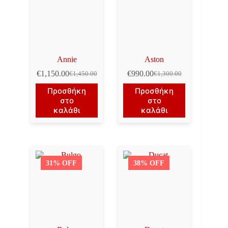
Annie
Aston
€
1,150.00
€
990.00
€
1,450.00
€
1,300.00
Original
Η
Original
Η
price
τρέχουσα
price
τρέχουσα
Προσθήκη
Προσθήκη
was:
τιμή
was:
τιμή
στο
στο
€1,450.00.
είναι:
€1,300.00.
είναι:
καλάθι
καλάθι
€1,150.00.
€990.00.
31% OFF
38% OFF