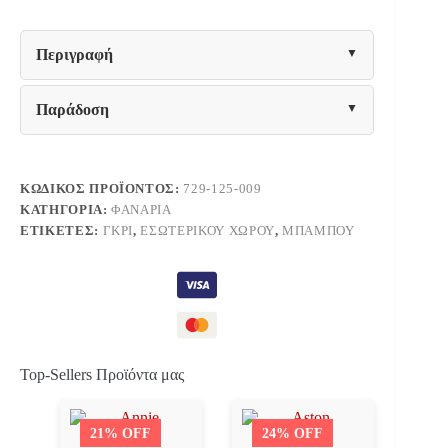
ΓΚΡΙ
ΧΡΩΜΑ
23x22εκ
Περιγραφή
ποσότητα
Παράδοση
ΚΩΔΙΚΌΣ ΠΡΟΪΌΝΤΟΣ:
729-125-009
ΚΑΤΗΓΟΡΊΑ:
ΦΑΝΆΡΙΑ
ΕΤΙΚΈΤΕΣ:
ΓΚΡΙ
,
ΕΣΩΤΕΡΙΚΟΎ ΧΏΡΟΥ
,
ΜΠΑΜΠΟΎ
Top-Sellers Προϊόντα μας
21% OFF
24% OFF