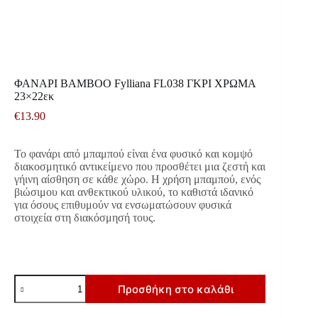
ΦΑΝΑΡΙ ΒΑΜΒΟΟ Fylliana FL038 ΓΚΡΙ ΧΡΩΜΑ
23×22εκ
€
13.90
Το φανάρι από μπαμπού είναι ένα φυσικό και κομψό
διακοσμητικό αντικείμενο που προσθέτει μια ζεστή και
γήινη αίσθηση σε κάθε χώρο. Η χρήση μπαμπού, ενός
βιώσιμου και ανθεκτικού υλικού, το καθιστά ιδανικό
για όσους επιθυμούν να ενσωματώσουν φυσικά
στοιχεία στη διακόσμησή τους.
ΦΑΝΑΡΙ
Προσθήκη στο καλάθι
ΒΑΜΒΟΟ
Fylliana
FL038