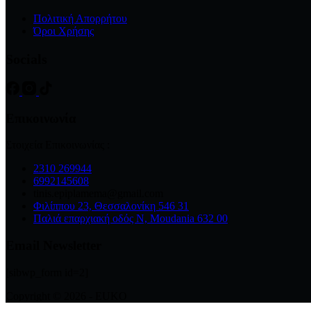
Πολιτική Απορρήτου
Όροι Χρήσης
Socials
Επικοινωνία
Στοιχεία Επικοινωνίας :
2310 269944
6992145608
tinis.epiplamema@gmail.com
Φιλίππου 23, Θεσσαλονίκη 546 31
Παλιά επαρχιακή οδός Ν, Moudania 632 00
Email Newsletter
[sibwp_form id=2]
Copyright © 2026 - EUKO