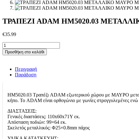
ΤΡΑΠΕΖΙ ADAM HM5020.03 ΜΕΤΑΛΛΙΚ
€
35.99
ΤΡΑΠΕΖΙ
ADAM
Προσθήκη στο καλάθι
HM5020.03
ΜΕΤΑΛΛΙΚΟ
ΜΑΥΡΟ
Περιγραφή
ΜΕ
Παράδοση
ΓΥΑΛΙΝΗ
ΕΠΙΦΑΝΕΙΑ
110Χ60Χ71Υεκ.
ποσότητα
ΗΜ5020.03 Τραπέζι ADAM εξωτερικού χώρου με ΜΑΥΡΟ μεταλλικό 
κήπο. Το ADAM είναι ορθογώνιο με γωνίες στρογγυλεμένες ενώ το
ΔΙΑΣΤΑΣΕΙΣ:
Γενικές διαστάσεις: 110x60x71Y εκ.
Απόσταση ποδιών: 99×64 εκ.
Σκελετός μεταλλικός: Φ25×0.8mm πάχος
ΥΛΙΚΑ ΚΑΤΑΣΚΕΥΗΣ: