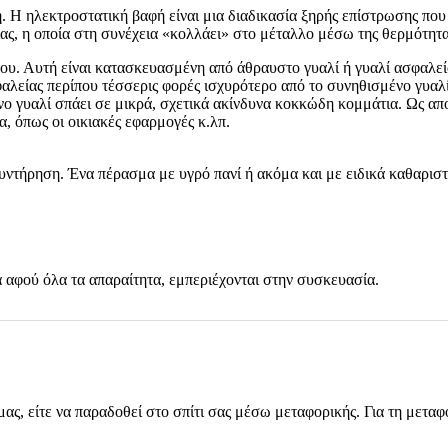
ή. Η ηλεκτροστατική βαφή είναι μια διαδικασία ξηρής επίστρωσης που
ας, η οποία στη συνέχεια «κολλάει» στο μέταλλο μέσω της θερμότητα
 του. Αυτή είναι κατασκευασμένη από άθραυστο γυαλί ή γυαλί ασφαλεί
αλείας περίπου τέσσερις φορές ισχυρότερο από το συνηθισμένο γυαλί.
 γυαλί σπάει σε μικρά, σχετικά ακίνδυνα κοκκώδη κομμάτια. Ως απο
, όπως οι οικιακές εφαρμογές κ.λπ.
συντήρηση. Ένα πέρασμα με υγρό πανί ή ακόμα και με ειδικά καθαριστι
 αφού όλα τα απαραίτητα, εμπεριέχονται στην συσκευασία.
μας, είτε να παραδοθεί στο σπίτι σας μέσω μεταφορικής. Για τη μεταφ