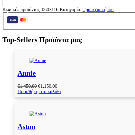
Κωδικός προϊόντος:
0603116
Κατηγορία:
Τραπέζια κήπου
Top-Sellers Προϊόντα μας
Annie
Original
Η
€
1,450.00
€
1,150.00
price
τρέχουσα
Προσθήκη στο καλάθι
was:
τιμή
€1,450.00.
είναι:
€1,150.00.
Aston