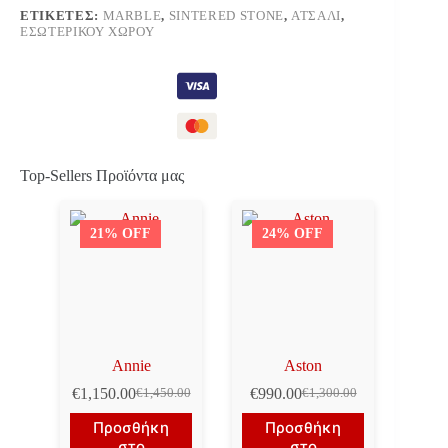
ΕΤΙΚΈΤΕΣ:
MARBLE
,
SINTERED STONE
,
ΑΤΣΆΛΙ
,
ΕΣΩΤΕΡΙΚΟΎ ΧΏΡΟΥ
Top-Sellers Προϊόντα μας
21% OFF
24% OFF
Annie
Aston
€
1,150.00
€
990.00
€
1,450.00
€
1,300.00
Original
Η
Original
Η
price
τρέχουσα
price
τρέχουσα
Προσθήκη
Προσθήκη
was:
τιμή
was:
τιμή
στο
στο