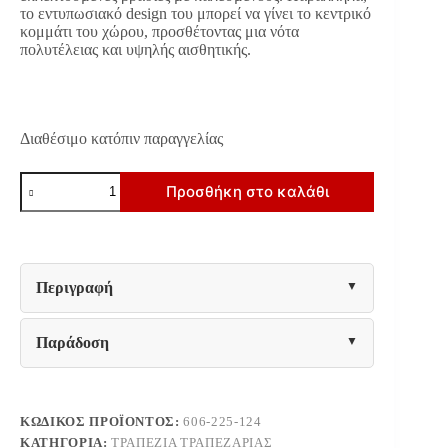
το εντυπωσιακό design του μπορεί να γίνει το κεντρικό
κομμάτι του χώρου, προσθέτοντας μια νότα
πολυτέλειας και υψηλής αισθητικής.
Διαθέσιμο κατόπιν παραγγελίας
ΤΡΑΠΕΖΙ
Προσθήκη στο καλάθι
ΤΡΑΠΕΖΑΡΙΑΣ
Fylliana
FL0066
ΜΕ
ΚΕΡΑΜΙΚΗ
ΕΠΙΦΑΝΕΙΑ
Περιγραφή
ΣΕ
ΛΕΥΚΟ
ΜΑΡΜΑΡΟ
Παράδοση
ΚΑΙ
ΜΠΡΟΝΖΕ
ΠΟΔΙΑ
180x90x75εκ
ποσότητα
ΚΩΔΙΚΌΣ ΠΡΟΪΌΝΤΟΣ:
606-225-124
ΚΑΤΗΓΟΡΊΑ:
ΤΡΑΠΈΖΙΑ ΤΡΑΠΕΖΑΡΊΑΣ