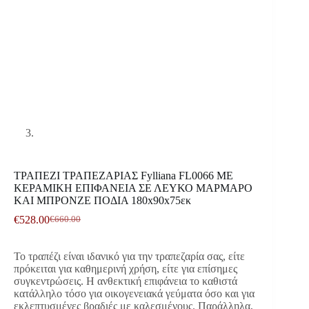
ΤΡΑΠΕΖΙ ΤΡΑΠΕΖΑΡΙΑΣ Fylliana FL0066 ΜΕ
ΚΕΡΑΜΙΚΗ ΕΠΙΦΑΝΕΙΑ ΣΕ ΛΕΥΚΟ ΜΑΡΜΑΡΟ
ΚΑΙ ΜΠΡΟΝΖΕ ΠΟΔΙΑ 180x90x75εκ
€
528.00
€
660.00
Original
Η
price
τρέχουσα
was:
τιμή
Το τραπέζι είναι ιδανικό για την τραπεζαρία σας, είτε
€660.00.
είναι:
πρόκειται για καθημερινή χρήση, είτε για επίσημες
€528.00.
συγκεντρώσεις. Η ανθεκτική επιφάνεια το καθιστά
κατάλληλο τόσο για οικογενειακά γεύματα όσο και για
εκλεπτυσμένες βραδιές με καλεσμένους. Παράλληλα,