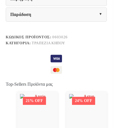
ΓΥΑΛΙ
HM5767.03
150X90Χ75Υ
Παράδοση
εκ.
ποσότητα
ΚΩΔΙΚΌΣ ΠΡΟΪΌΝΤΟΣ:
0603026
ΚΑΤΗΓΟΡΊΑ:
ΤΡΑΠΈΖΙΑ ΚΉΠΟΥ
Top-Sellers Προϊόντα μας
21% OFF
24% OFF