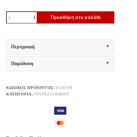
ΤΡΑΠΕΖΙ
Προσθήκη στο καλάθι
ΑΛΟΥΜΙΝΙΟΥ
TABER
ΜΕ
POLYWOOD
HM5132.11
ΛΕΥΚΟ
Περιγραφή
160x92x72Υ
ποσότητα
Παράδοση
ΚΩΔΙΚΌΣ ΠΡΟΪΌΝΤΟΣ:
0520799
ΚΑΤΗΓΟΡΊΑ:
ΤΡΑΠΈΖΙΑ ΚΉΠΟΥ