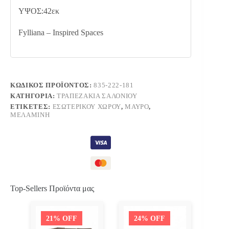
ΥΨΟΣ:42εκ
Fylliana – Inspired Spaces
ΚΩΔΙΚΌΣ ΠΡΟΪΌΝΤΟΣ:
835-222-181
ΚΑΤΗΓΟΡΊΑ:
ΤΡΑΠΕΖΆΚΙΑ ΣΑΛΟΝΙΟΎ
ΕΤΙΚΈΤΕΣ:
ΕΣΩΤΕΡΙΚΟΎ ΧΏΡΟΥ
,
ΜΑΎΡΟ
,
ΜΕΛΑΜΊΝΗ
Top-Sellers Προϊόντα μας
21% OFF
24% OFF