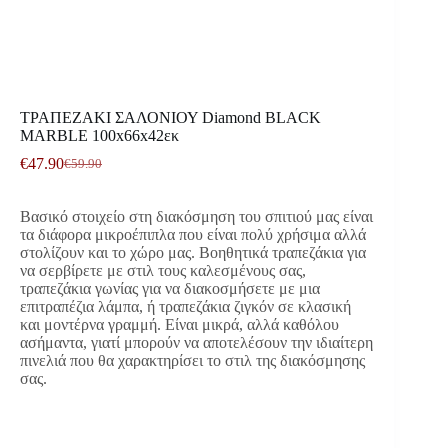
ΤΡΑΠΕΖΑΚΙ ΣΑΛΟΝΙΟΥ Diamond BLACK
MARBLE 100x66x42εκ
€
47.90
€
59.90
Original
Η
price
τρέχουσα
was:
τιμή
Βασικό στοιχείο στη διακόσμηση του σπιτιού μας είναι
€59.90.
είναι:
τα διάφορα μικροέπιπλα που είναι πολύ χρήσιμα αλλά
€47.90.
στολίζουν και το χώρο μας. Βοηθητικά τραπεζάκια για
να σερβίρετε με στιλ τους καλεσμένους σας,
τραπεζάκια γωνίας για να διακοσμήσετε με μια
επιτραπέζια λάμπα, ή τραπεζάκια ζιγκόν σε κλασική
και μοντέρνα γραμμή. Είναι μικρά, αλλά καθόλου
ασήμαντα, γιατί μπορούν να αποτελέσουν την ιδιαίτερη
πινελιά που θα χαρακτηρίσει το στιλ της διακόσμησης
σας.