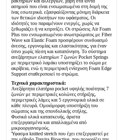
βακτηρίων και αλλεργιών, χάρη στα ιόντα
ασημιού που είναι ενσωματωμένα στη δομή της
ίνας εσωτερικά. εξασφαλίζοντας μόνιμη διάρκεια
των θετικών ιδιοτήτων του υφάσματος. Οι
ιδιότητές του παραμένουν ενεργές, χωρίς να
ξεθωριάζει ή να κιτρινίζει. Οι στρώσεις Air Foam
Plus του ενσωματωμένου ανωστρώματος με Fiber
Wave και Elastic Foam προσφέρουν συνδυασμό
άνεσης, εργονομίας και ελαστικότητας, για έναν
ύπνο χωρίς πίεση και καταπόνηση. Το σύστημα
ανεξάρτητων ελατηρίων 7 ζωνών Pocket Springs
με περιμετρικό λαμάκι υποστηρίζει το σώμα με
ακρίβεια, ενώ η περιμετρική ενίσχυση Foam Edge
Support σταθεροποιεί το στρώμα.
Τεχνικά χαρακτηριστικά:
Ανεξάρτητα ελατήρια
pocket
υψηλής ποιότητας 7
ζωνών με περιμετρικές κολώνες στήριξης,
περιμετρικές λάμες και 5 εργονομικά υλικά σε
κάθε πλευρά. Ομοιόμορφη υποστήριξη του
σώματος και της σπονδυλικής στήλης.
Φυσικά υλικά κατασκευής, άριστα
επεξεργασμένα και απαλλαγμένα από
μικροοργανισμούς.
Ύφασμα
knitted stretch
που έχει επεξεργαστεί με
την μέθοδο Trevira
Bioactive
, που περιορίζει την