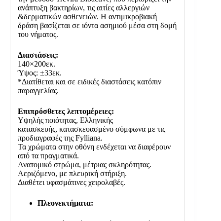
ανάπτυξη βακτηρίων, τις αιτίες αλλεργιών
&δερματικών ασθενειών. Η αντιμικροβιακή
δράση βασίζεται σε ιόντα ασημιού μέσα στη δομή
του νήματος.
Διαστάσεις:
140×200εκ.
Ύψος: ±33εκ.
*Διατίθεται και σε ειδικές διαστάσεις κατόπιν
παραγγελίας.
Επιπρόσθετες λεπτομέρειες:
Υψηλής ποιότητας, Ελληνικής
κατασκευής,
κατασκευασμένο σύμφωνα με τις
προδιαγραφές της
Fylliana
.
Τα χρώματα στην οθόνη ενδέχεται να διαφέρουν
από τα πραγματικά.
Ανατομικό στρώμα, μέτριας σκληρότητας.
Αεριζόμενο, με πλευρική στήριξη.
Διαθέτει υφασμάτινες χειρολαβές.
Πλεονεκτήματα: