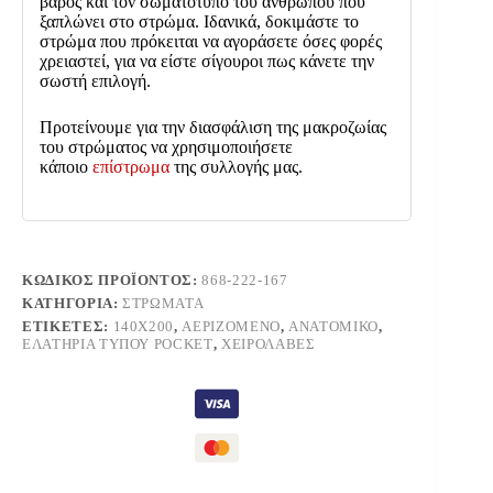
βάρος και τον σωματότυπο του ανθρώπου που
ξαπλώνει στο στρώμα. Ιδανικά, δοκιμάστε το
στρώμα που πρόκειται να αγοράσετε όσες φορές
χρειαστεί, για να είστε σίγουροι πως κάνετε την
σωστή επιλογή.
Προτείνουμε για την διασφάλιση της μακροζωίας
του στρώματος να χρησιμοποιήσετε
κάποιο
επίστρωμα
της συλλογής μας.
ΚΩΔΙΚΌΣ ΠΡΟΪΌΝΤΟΣ:
868-222-167
ΚΑΤΗΓΟΡΊΑ:
ΣΤΡΏΜΑΤΑ
ΕΤΙΚΈΤΕΣ:
140X200
,
ΑΕΡΙΖΌΜΕΝΟ
,
ΑΝΑΤΟΜΙΚΌ
,
ΕΛΑΤΉΡΙΑ ΤΎΠΟΥ POCKET
,
ΧΕΙΡΟΛΑΒΈΣ