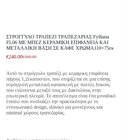
ΣΤΡΟΓΓΥΛΟ ΤΡΑΠΕΖΙ ΤΡΑΠΕΖΑΡΙΑΣ Fylliana
FL06 ΜΕ ΜΠΕΖ ΚΕΡΑΜΙΚΗ ΕΠΙΦΑΝΕΙΑ ΚΑI
ΜΕΤΑΛΛΙΚΗ ΒΑΣΗ ΣΕ ΚΑΦΕ ΧΡΩΜΑ110×75εκ
€
240.00
€
300.00
Original
Η
price
τρέχουσα
was:
τιμή
Αυτό το στρόγγυλο τραπέζι με κεραμικη επιφάνεια
€300.00.
είναι:
πάχους 1,2εκατοστών, που στηρίζεται σε μια επίσης
€240.00.
στρόγγυλή μεταλλική κατασκευή με πολλές δοκούς
που ενώνονται μεταξύ τους με δακτυλίους στην
εσωτερική πλευρά. Το αποτέλεσμα είναι ένα μοναδικό
έπιπλο που συνδυάζει την πρακτικότητα με το
εντυπωσιακό design, ιδανικό για μοντέρνους και
minimal χώρους τραπεζαρίας.