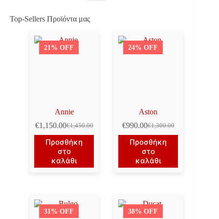
Top-Sellers Προϊόντα μας
21% OFF
24% OFF
Annie
Aston
€
1,150.00
€
990.00
€
1,450.00
€
1,300.00
Original
Η
Original
Η
price
τρέχουσα
price
τρέχουσα
Προσθήκη
Προσθήκη
was:
τιμή
was:
τιμή
στο
στο
€1,450.00.
είναι:
€1,300.00.
είναι:
καλάθι
καλάθι
€1,150.00.
€990.00.
31% OFF
38% OFF