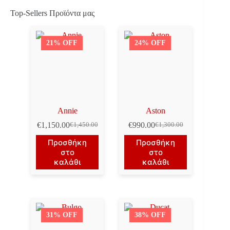
Top-Sellers Προϊόντα μας
21% OFF
24% OFF
Annie
Aston
€
1,150.00
€
990.00
€
1,450.00
€
1,300.00
Original
Η
Original
Η
price
τρέχουσα
price
τρέχουσα
Προσθήκη
Προσθήκη
was:
τιμή
was:
τιμή
στο
στο
€1,450.00.
είναι:
€1,300.00.
είναι:
καλάθι
καλάθι
€1,150.00.
€990.00.
31% OFF
38% OFF