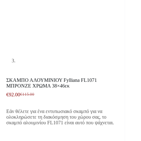
ΣΚΑΜΠΟ ΑΛΟΥΜΙΝΙΟΥ Fylliana FL1071
ΜΠΡΟΝΖΕ ΧΡΩΜΑ 38×46εκ
€
92.00
€
115.00
Original
Η
price
τρέχουσα
was:
τιμή
Εάν θέλετε για ένα εντυπωσιακό σκαμπό για να
€115.00.
είναι:
ολοκληρώσετε τη διακόσμηση του χώρου σας, το
€92.00.
σκαμπό αλουμινίου FL1071 είναι αυτό που ψάχνεται.