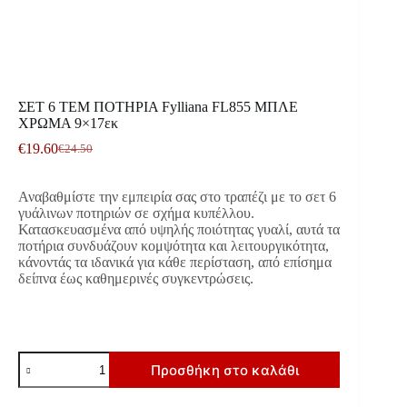
ΣΕΤ 6 ΤΕΜ ΠΟΤΗΡΙΑ Fylliana FL855 ΜΠΛΕ
ΧΡΩΜΑ 9×17εκ
€
19.60
€
24.50
Original
Η
price
τρέχουσα
was:
τιμή
Αναβαθμίστε την εμπειρία σας στο τραπέζι με το σετ 6
€24.50.
είναι:
γυάλινων ποτηριών σε σχήμα κυπέλλου.
€19.60.
Κατασκευασμένα από υψηλής ποιότητας γυαλί, αυτά τα
ποτήρια συνδυάζουν κομψότητα και λειτουργικότητα,
κάνοντάς τα ιδανικά για κάθε περίσταση, από επίσημα
δείπνα έως καθημερινές συγκεντρώσεις.
ΣΕΤ
Προσθήκη στο καλάθι
6
ΤΕΜ
ΠΟΤΗΡΙΑ