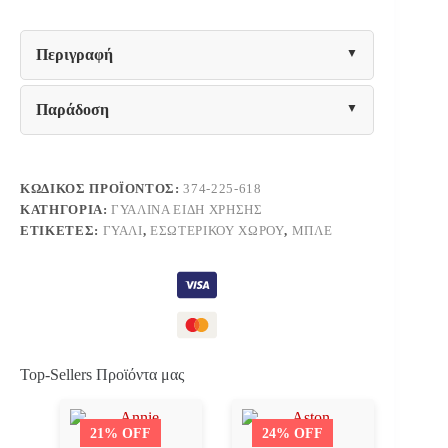
Fylliana
FL855
ΜΠΛΕ
Περιγραφή
ΧΡΩΜΑ
9x17εκ
ποσότητα
Παράδοση
ΚΩΔΙΚΌΣ ΠΡΟΪΌΝΤΟΣ:
374-225-618
ΚΑΤΗΓΟΡΊΑ:
ΓΥΆΛΙΝΑ ΕΊΔΗ ΧΡΉΣΗΣ
ΕΤΙΚΈΤΕΣ:
ΓΥΑΛΊ
,
ΕΣΩΤΕΡΙΚΟΎ ΧΏΡΟΥ
,
ΜΠΛΕ
Top-Sellers Προϊόντα μας
21% OFF
24% OFF