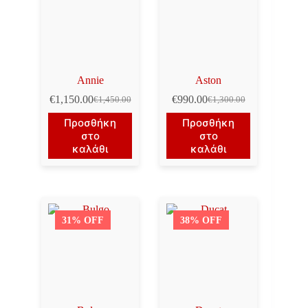
Annie
Aston
€
1,150.00
€
990.00
€
1,450.00
€
1,300.00
Original
Η
Original
Η
price
τρέχουσα
price
τρέχουσα
Προσθήκη
Προσθήκη
was:
τιμή
was:
τιμή
στο
στο
€1,450.00.
είναι:
€1,300.00.
είναι:
καλάθι
καλάθι
€1,150.00.
€990.00.
31% OFF
38% OFF