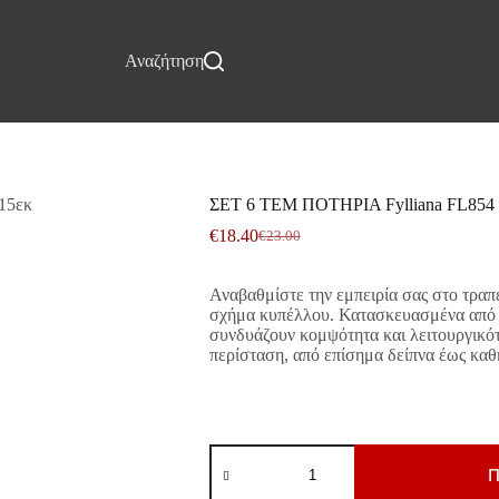
Επικοινωνία
Αναζήτηση
ΣΕΤ 6 ΤΕΜ ΠΟΤΗΡΙΑ Fylliana FL8
€
18.40
€
23.00
Original
Η
price
τρέχουσα
was:
τιμή
Αναβαθμίστε την εμπειρία σας στο τραπέ
€23.00.
είναι:
σχήμα κυπέλλου. Κατασκευασμένα από υ
€18.40.
συνδυάζουν κομψότητα και λειτουργικότη
περίσταση, από επίσημα δείπνα έως καθ
ΣΕΤ
6
Π
ΤΕΜ