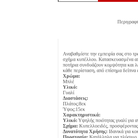
ΠΟΤΗΡΙΑ
Fylliana
FL854
ΜΠΛΕ
Περιγραφ
ΧΡΩΜΑ
8x15εκ
ποσότητα
Αναβαθμίστε την εμπειρία σας στο τρ
σχήμα κυπέλλου. Κατασκευασμένα από
ποτήρια συνδυάζουν κομψότητα και λε
κάθε περίσταση, από επίσημα δείπνα
Χρώμα:
Μπλέ
Υλικό:
Γυαλί
Διαστάσεις:
Πλάτος:8εκ
Ύψος:15εκ
Χαρακτηριστικά:
Υλικό:
Υψηλής ποιότητας γυαλί για α
Σχήμα:
Κυπελλοειδές, προσφέροντας 
Δυνατότητα Χρήσης:
Ιδανικά για κο
Προστασία:
Κατάλληλα για πλύσιμο σ