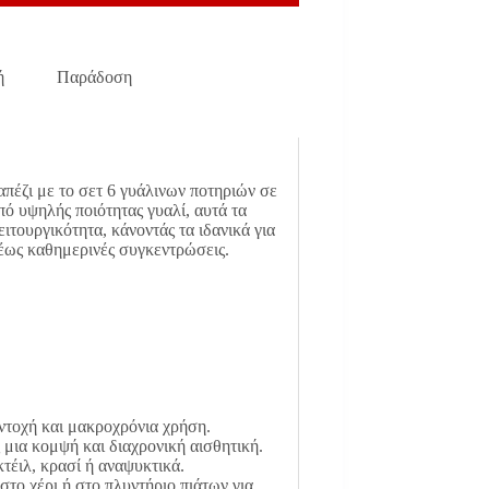
ή
Παράδοση
απέζι με το σετ 6 γυάλινων ποτηριών σε
 υψηλής ποιότητας γυαλί, αυτά τα
ιτουργικότητα, κάνοντάς τα ιδανικά για
 έως καθημερινές συγκεντρώσεις.
ντοχή και μακροχρόνια χρήση.
μια κομψή και διαχρονική αισθητική.
κτέιλ, κρασί ή αναψυκτικά.
το χέρι ή στο πλυντήριο πιάτων για