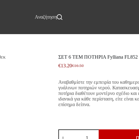
Επικοινωνία
Αναζήτηση
ΣΕΤ 6 ΤΕΜ ΠΟΤΗΡΙΑ Fylliana FL85
€
13.20
€
16.50
Original
Η
price
τρέχουσα
was:
τιμή
Αναβαθμίστε την εμπειρία του καθημερι
€16.50.
είναι:
γυάλινων ποτηριών νερού. Κατασκευασμ
€13.20.
ποτήρια διαθέτουν μοντέρνο σχέδιο και 
ιδανικά για κάθε περίσταση, είτε είναι κ
επίσημα δείπνα.
ΣΕΤ
6
Π