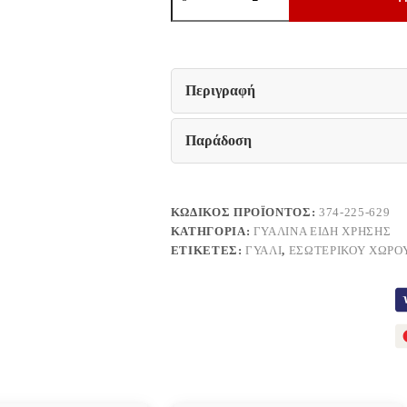
ΤΕΜ
ΠΟΤΗΡΙΑ
Fylliana
FL852
ΜΩΒ
ΧΡΩΜΑ
Περιγραφή
8x10εκ
ποσότητα
Παράδοση
ΚΩΔΙΚΌΣ ΠΡΟΪΌΝΤΟΣ:
374-225-629
ΚΑΤΗΓΟΡΊΑ:
ΓΥΆΛΙΝΑ ΕΊΔΗ ΧΡΉΣΗΣ
ΕΤΙΚΈΤΕΣ:
ΓΥΑΛΊ
,
ΕΣΩΤΕΡΙΚΟΎ ΧΏΡΟ