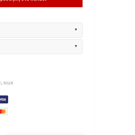
Υ
,
ΜΩΒ