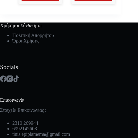
Χρήσιμοι Σύνδεσμοι
Πολιτική Απορρήτου
Όροι Χρήσης
Socials
Επικοινωνία
Στοιχεία Επικοινωνίας :
2310 269944
6992145608
tinis.epiplamema@gmail.com