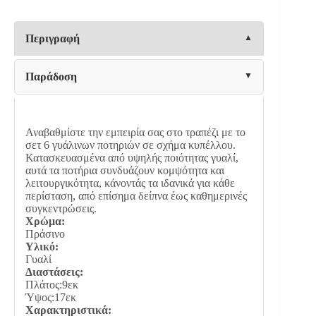
Fylliana
FL09
ΠΡΑΣΙΝΟ
Περιγραφή
ΧΡΩΜΑ
9x17εκ
ποσότητα
Παράδοση
Αναβαθμίστε την εμπειρία σας στο τραπέζι με το
σετ 6 γυάλινων ποτηριών σε σχήμα κυπέλλου.
Κατασκευασμένα από υψηλής ποιότητας γυαλί,
αυτά τα ποτήρια συνδυάζουν κομψότητα και
λειτουργικότητα, κάνοντάς τα ιδανικά για κάθε
περίσταση, από επίσημα δείπνα έως καθημερινές
συγκεντρώσεις.
Χρώμα:
Πράσινο
Υλικό:
Γυαλί
Διαστάσεις:
Πλάτος:9εκ
Ύψος:17εκ
Χαρακτηριστικά: