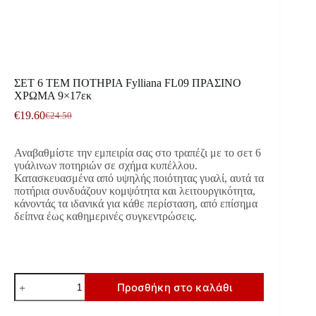
ΣΕΤ 6 ΤΕΜ ΠΟΤΗΡΙΑ Fylliana FL09 ΠΡΑΣΙΝΟ
ΧΡΩΜΑ 9×17εκ
€
19.60
€
24.50
Original
Η
price
τρέχουσα
was:
τιμή
Αναβαθμίστε την εμπειρία σας στο τραπέζι με το σετ 6
€24.50.
είναι:
γυάλινων ποτηριών σε σχήμα κυπέλλου.
€19.60.
Κατασκευασμένα από υψηλής ποιότητας γυαλί, αυτά τα
ποτήρια συνδυάζουν κομψότητα και λειτουργικότητα,
κάνοντάς τα ιδανικά για κάθε περίσταση, από επίσημα
δείπνα έως καθημερινές συγκεντρώσεις.
ΣΕΤ
Προσθήκη στο καλάθι
6
ΤΕΜ
ΠΟΤΗΡΙΑ