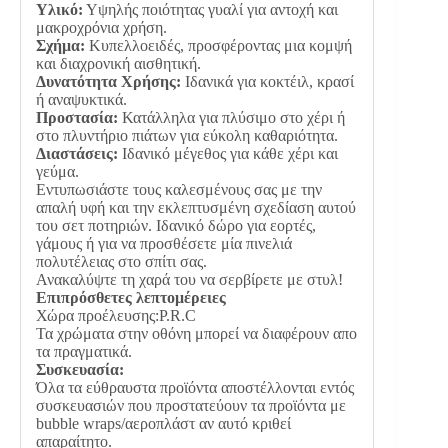
Υλικό:
Υψηλής ποιότητας γυαλί για αντοχή και
μακροχρόνια χρήση.
Σχήμα:
Κυπελλοειδές, προσφέροντας μια κομψή
και διαχρονική αισθητική.
Δυνατότητα Χρήσης:
Ιδανικά για κοκτέιλ, κρασί
ή αναψυκτικά.
Προστασία:
Κατάλληλα για πλύσιμο στο χέρι ή
στο πλυντήριο πιάτων για εύκολη καθαριότητα.
Διαστάσεις:
Ιδανικό μέγεθος για κάθε χέρι και
γεύμα.
Εντυπωσιάστε τους καλεσμένους σας με την
απαλή υφή και την εκλεπτυσμένη σχεδίαση αυτού
του σετ ποτηριών. Ιδανικό δώρο για εορτές,
γάμους ή για να προσθέσετε μία πινελιά
πολυτέλειας στο σπίτι σας.
Ανακαλύψτε τη χαρά του να σερβίρετε με στυλ!
Επιπρόσθετες λεπτομέρειες
Χώρα προέλευσης:P.R.C
Τα χρώματα στην οθόνη μπορεί να διαφέρουν απο
τα πραγματικά.
Συσκευασία:
Όλα τα εύθραυστα προϊόντα αποστέλλονται εντός
συσκευασιών που προστατεύουν τα προϊόντα με
bubble wraps/αεροπλάστ αν αυτό κριθεί
απαραίτητο.