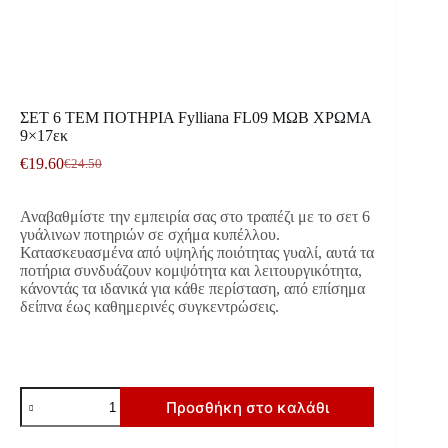
ΣΕΤ 6 ΤΕΜ ΠΟΤΗΡΙΑ Fylliana FL09 ΜΩΒ ΧΡΩΜΑ
9×17εκ
€
19.60
€
24.50
Original
Η
price
τρέχουσα
was:
τιμή
Αναβαθμίστε την εμπειρία σας στο τραπέζι με το σετ 6
€24.50.
είναι:
γυάλινων ποτηριών σε σχήμα κυπέλλου.
€19.60.
Κατασκευασμένα από υψηλής ποιότητας γυαλί, αυτά τα
ποτήρια συνδυάζουν κομψότητα και λειτουργικότητα,
κάνοντάς τα ιδανικά για κάθε περίσταση, από επίσημα
δείπνα έως καθημερινές συγκεντρώσεις.
ΣΕΤ
Προσθήκη στο καλάθι
6
ΤΕΜ
ΠΟΤΗΡΙΑ