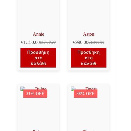
Annie
Aston
€
1,150.00
€
990.00
€
1,450.00
€
1,300.00
Original
Η
Original
Η
price
τρέχουσα
price
τρέχουσα
Προσθήκη
Προσθήκη
was:
τιμή
was:
τιμή
στο
στο
€1,450.00.
είναι:
€1,300.00.
είναι:
καλάθι
καλάθι
€1,150.00.
€990.00.
31% OFF
38% OFF