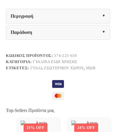
Fylliana
FL09
ΜΩΒ
Περιγραφή
ΧΡΩΜΑ
9x17εκ
ποσότητα
Παράδοση
ΚΩΔΙΚΌΣ ΠΡΟΪΌΝΤΟΣ:
374-225-630
ΚΑΤΗΓΟΡΊΑ:
ΓΥΆΛΙΝΑ ΕΊΔΗ ΧΡΉΣΗΣ
ΕΤΙΚΈΤΕΣ:
ΓΥΑΛΊ
,
ΕΣΩΤΕΡΙΚΟΎ ΧΏΡΟΥ
,
ΜΩΒ
Top-Sellers Προϊόντα μας
21% OFF
24% OFF