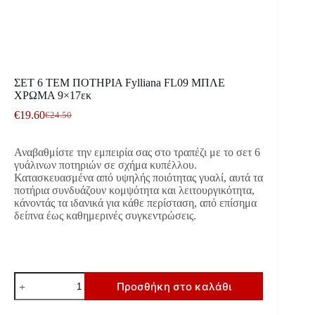
ΣΕΤ 6 ΤΕΜ ΠΟΤΗΡΙΑ Fylliana FL09 ΜΠΛΕ
ΧΡΩΜΑ 9×17εκ
€
19.60
€
24.50
Original
Η
price
τρέχουσα
was:
τιμή
Αναβαθμίστε την εμπειρία σας στο τραπέζι με το σετ 6
€24.50.
είναι:
γυάλινων ποτηριών σε σχήμα κυπέλλου.
€19.60.
Κατασκευασμένα από υψηλής ποιότητας γυαλί, αυτά τα
ποτήρια συνδυάζουν κομψότητα και λειτουργικότητα,
κάνοντάς τα ιδανικά για κάθε περίσταση, από επίσημα
δείπνα έως καθημερινές συγκεντρώσεις.
ΣΕΤ
Προσθήκη στο καλάθι
6
ΤΕΜ
ΠΟΤΗΡΙΑ