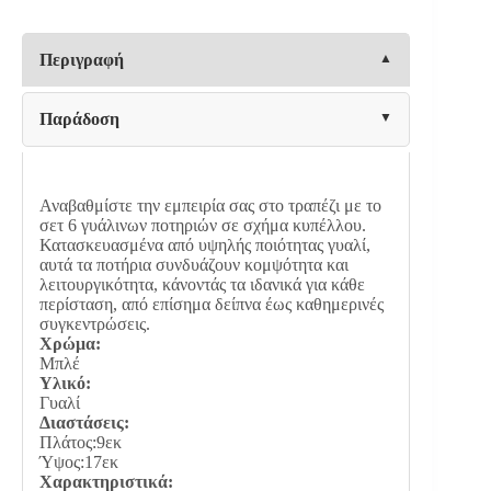
Fylliana
FL09
ΜΠΛΕ
Περιγραφή
ΧΡΩΜΑ
9x17εκ
ποσότητα
Παράδοση
Αναβαθμίστε την εμπειρία σας στο τραπέζι με το
σετ 6 γυάλινων ποτηριών σε σχήμα κυπέλλου.
Κατασκευασμένα από υψηλής ποιότητας γυαλί,
αυτά τα ποτήρια συνδυάζουν κομψότητα και
λειτουργικότητα, κάνοντάς τα ιδανικά για κάθε
περίσταση, από επίσημα δείπνα έως καθημερινές
συγκεντρώσεις.
Χρώμα:
Μπλέ
Υλικό:
Γυαλί
Διαστάσεις:
Πλάτος:9εκ
Ύψος:17εκ
Χαρακτηριστικά: