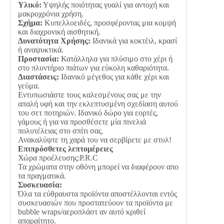
Υλικό:
Υψηλής ποιότητας γυαλί για αντοχή και
μακροχρόνια χρήση.
Σχήμα:
Κυπελλοειδές, προσφέροντας μια κομψή
και διαχρονική αισθητική.
Δυνατότητα Χρήσης:
Ιδανικά για κοκτέιλ, κρασί
ή αναψυκτικά.
Προστασία:
Κατάλληλα για πλύσιμο στο χέρι ή
στο πλυντήριο πιάτων για εύκολη καθαριότητα.
Διαστάσεις:
Ιδανικό μέγεθος για κάθε χέρι και
γεύμα.
Εντυπωσιάστε τους καλεσμένους σας με την
απαλή υφή και την εκλεπτυσμένη σχεδίαση αυτού
του σετ ποτηριών. Ιδανικό δώρο για εορτές,
γάμους ή για να προσθέσετε μία πινελιά
πολυτέλειας στο σπίτι σας.
Ανακαλύψτε τη χαρά του να σερβίρετε με στυλ!
Επιπρόσθετες λεπτομέρειες
Χώρα προέλευσης:P.R.C
Τα χρώματα στην οθόνη μπορεί να διαφέρουν απο
τα πραγματικά.
Συσκευασία:
Όλα τα εύθραυστα προϊόντα αποστέλλονται εντός
συσκευασιών που προστατεύουν τα προϊόντα με
bubble wraps/αεροπλάστ αν αυτό κριθεί
απαραίτητο.