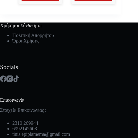
Χρήσιμοι Σύνδεσμοι
Πολιτική Απορρήτου
Όροι Χρήσης
Socials
Επικοινωνία
Στοιχεία Επικοινωνίας :
2310 269944
6992145608
tinis.epiplamema@gmail.com