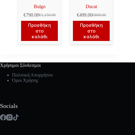
Bulgo
Ducat
€
790.00
€
499.00
€
1,150.00
€
800.00
Original
Η
Original
Η
price
τρέχουσα
price
τρέχουσα
Προσθήκη
Προσθήκη
was:
τιμή
was:
τιμή
στο
στο
€1,150.00.
είναι:
€800.00.
είναι:
καλάθι
καλάθι
€790.00.
€499.00.
Χρήσιμοι Σύνδεσμοι
Πολιτική Απορρήτου
Όροι Χρήσης
Socials