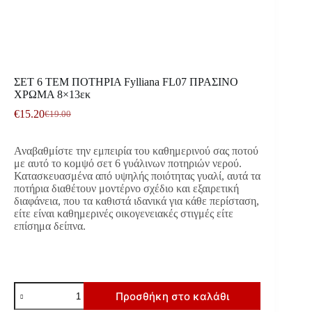
ΣΕΤ 6 ΤΕΜ ΠΟΤΗΡΙΑ Fylliana FL07 ΠΡΑΣΙΝΟ
ΧΡΩΜΑ 8×13εκ
€
15.20
€
19.00
Original
Η
price
τρέχουσα
was:
τιμή
Αναβαθμίστε την εμπειρία του καθημερινού σας ποτού
€19.00.
είναι:
με αυτό το κομψό σετ 6 γυάλινων ποτηριών νερού.
€15.20.
Κατασκευασμένα από υψηλής ποιότητας γυαλί, αυτά τα
ποτήρια διαθέτουν μοντέρνο σχέδιο και εξαιρετική
διαφάνεια, που τα καθιστά ιδανικά για κάθε περίσταση,
είτε είναι καθημερινές οικογενειακές στιγμές είτε
επίσημα δείπνα.
ΣΕΤ
Προσθήκη στο καλάθι
6
ΤΕΜ