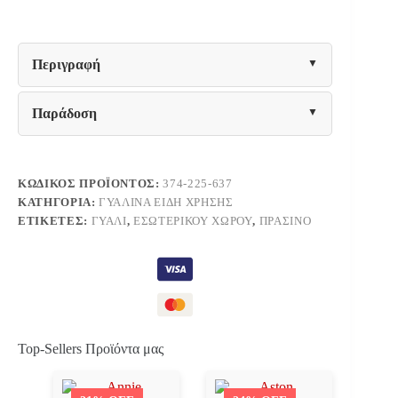
ΠΟΤΗΡΙΑ
Fylliana
FL07
ΠΡΑΣΙΝΟ
Περιγραφή
ΧΡΩΜΑ
8x13εκ
ποσότητα
Παράδοση
ΚΩΔΙΚΌΣ ΠΡΟΪΌΝΤΟΣ:
374-225-637
ΚΑΤΗΓΟΡΊΑ:
ΓΥΆΛΙΝΑ ΕΊΔΗ ΧΡΉΣΗΣ
ΕΤΙΚΈΤΕΣ:
ΓΥΑΛΊ
,
ΕΣΩΤΕΡΙΚΟΎ ΧΏΡΟΥ
,
ΠΡΆΣΙΝΟ
Top-Sellers Προϊόντα μας