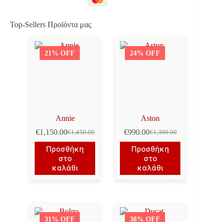
Top-Sellers Προϊόντα μας
21% OFF
24% OFF
Annie
Aston
€
1,150.00
€
990.00
€
1,450.00
€
1,300.00
Original
Η
Original
Η
price
τρέχουσα
price
τρέχουσα
Προσθήκη
Προσθήκη
was:
τιμή
was:
τιμή
στο
στο
€1,450.00.
είναι:
€1,300.00.
είναι:
καλάθι
καλάθι
€1,150.00.
€990.00.
31% OFF
38% OFF