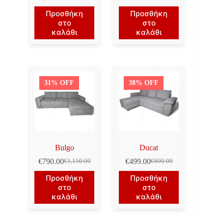
Original
Η
Original
Η
price
τρέχουσα
price
τρέχουσα
Προσθήκη
Προσθήκη
was:
τιμή
was:
τιμή
στο
στο
€1,450.00.
είναι:
€1,300.00.
είναι:
καλάθι
καλάθι
€1,150.00.
€990.00.
31% OFF
38% OFF
Bulgo
Ducat
€
790.00
€
499.00
€
1,150.00
€
800.00
Original
Η
Original
Η
price
τρέχουσα
price
τρέχουσα
Προσθήκη
Προσθήκη
was:
τιμή
was:
τιμή
στο
στο
€1,150.00.
είναι:
€800.00.
είναι:
καλάθι
καλάθι
€790.00.
€499.00.