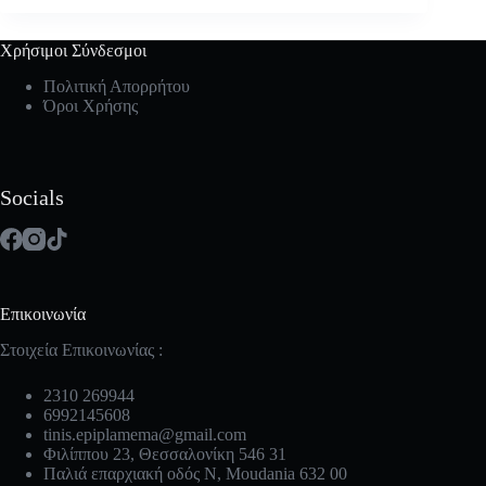
Χρήσιμοι Σύνδεσμοι
Πολιτική Απορρήτου
Όροι Χρήσης
Socials
Επικοινωνία
Στοιχεία Επικοινωνίας :
2310 269944
6992145608
tinis.epiplamema@gmail.com
Φιλίππου 23, Θεσσαλονίκη 546 31
Παλιά επαρχιακή οδός Ν, Moudania 632 00