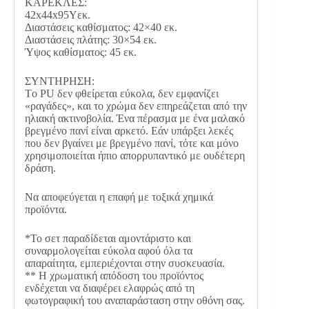
ΚΑΡΕΚΛΕΣ:
42x44x95Yεκ.
Διαστάσεις καθίσματος: 42×40 εκ.
Διαστάσεις πλάτης: 30×54 εκ.
Ύψος καθίσματος: 45 εκ.
ΣΥΝΤΗΡΗΣΗ:
Tο PU δεν φθείρεται εύκολα, δεν εμφανίζει
«ραγάδες», και το χρώμα δεν επηρεάζεται από την
ηλιακή ακτινοβολία. Ένα πέρασμα με ένα μαλακό
βρεγμένο πανί είναι αρκετό. Εάν υπάρξει λεκές
που δεν βγαίνει με βρεγμένο πανί, τότε και μόνο
χρησιμοποιείται ήπιο απορρυπαντικό με ουδέτερη
δράση.
Να αποφεύγεται η επαφή με τοξικά χημικά
προϊόντα.
*To σετ παραδίδεται αμοντάριστο και
συναρμολογείται εύκολα αφού όλα τα
απαραίτητα, εμπεριέχονται στην συσκευασία.
** Η χρωματική απόδοση του προϊόντος
ενδέχεται να διαφέρει ελαφρώς από τη
φωτογραφική του αναπαράσταση στην οθόνη σας.