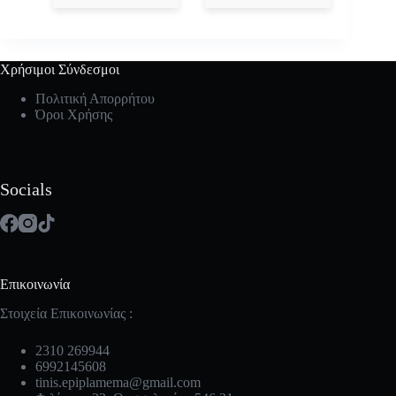
Χρήσιμοι Σύνδεσμοι
Πολιτική Απορρήτου
Όροι Χρήσης
Socials
Επικοινωνία
Στοιχεία Επικοινωνίας :
2310 269944
6992145608
tinis.epiplamema@gmail.com