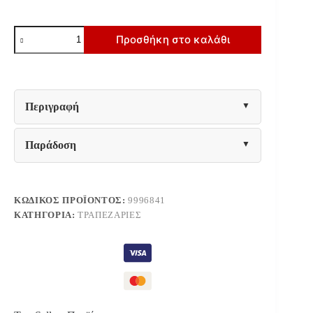
ΣΕΤ
Προσθήκη στο καλάθι
ΤΡΑΠΕΖΑΡΙΑΣ
5ΤΜΧ
ADONIS
HM21074.03
ΣΤΡΟΓΓΥΛΟ
ΤΡΑΠΕΖΙ
Περιγραφή
Φ120εκ.
&
4
Παράδοση
ΚΑΡΕΚΛΕΣ
ποσότητα
ΚΩΔΙΚΌΣ ΠΡΟΪΌΝΤΟΣ:
9996841
ΚΑΤΗΓΟΡΊΑ:
ΤΡΑΠΕΖΑΡΊΕΣ