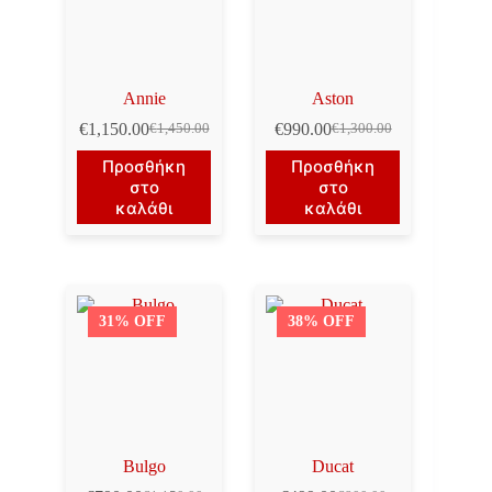
Annie
Aston
€
1,150.00
€
990.00
€
1,450.00
€
1,300.00
Original
Η
Original
Η
price
τρέχουσα
price
τρέχουσα
Προσθήκη
Προσθήκη
was:
τιμή
was:
τιμή
στο
στο
€1,450.00.
είναι:
€1,300.00.
είναι:
καλάθι
καλάθι
€1,150.00.
€990.00.
31% OFF
38% OFF
Bulgo
Ducat