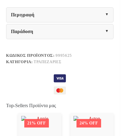
SEDAR
HM10868
ΤΡΑΠΕΖΙ
Περιγραφή
&
4
ΠΟΛΥΘΡΟΝΕΣ
Παράδοση
LATRELL
ποσότητα
ΚΩΔΙΚΌΣ ΠΡΟΪΌΝΤΟΣ:
9995625
ΚΑΤΗΓΟΡΊΑ:
ΤΡΑΠΕΖΑΡΊΕΣ
Top-Sellers Προϊόντα μας
21% OFF
24% OFF