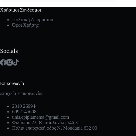
Χρήσιμοι Σύνδεσμοι
Πολιτική Απορρήτου
Όροι Χρήσης
Socials
Επικοινωνία
Στοιχεία Επικοινωνίας :
2310 269944
6992145608
tinis.epiplamema@gmail.com
Φιλίππου 23, Θεσσαλονίκη 546 31
Παλιά επαρχιακή οδός Ν, Moudania 632 00