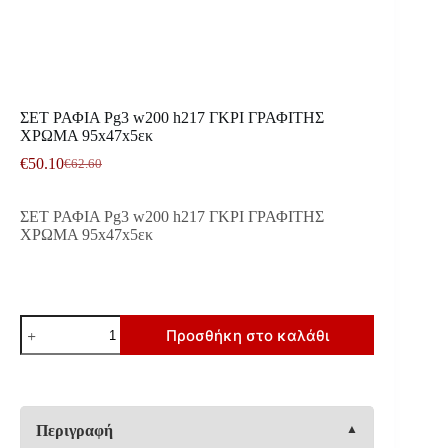
ΣΕΤ ΡΑΦΙΑ Pg3 w200 h217 ΓΚΡΙ ΓΡΑΦΙΤΗΣ
ΧΡΩΜΑ 95x47x5εκ
€
50.10
€
62.60
Original
Η
price
τρέχουσα
was:
τιμή
ΣΕΤ ΡΑΦΙΑ Pg3 w200 h217 ΓΚΡΙ ΓΡΑΦΙΤΗΣ
€62.60.
είναι:
ΧΡΩΜΑ 95x47x5εκ
€50.10.
ΣΕΤ
Προσθήκη στο καλάθι
ΡΑΦΙΑ
Pg3
w200
h217
ΓΚΡΙ
ΓΡΑΦΙΤΗΣ
Περιγραφή
ΧΡΩΜΑ