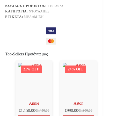
ΚΩΔΙΚΌΣ ΠΡΟΪΌΝΤΟΣ:
11013073
ΚΑΤΗΓΟΡΊΑ:
ΝΤΟΥΛΆΠΕΣ
ΕΤΙΚΈΤΑ:
ΜΕΛΑΜΊΝΗ
Top-Sellers Προϊόντα μας
21% OFF
24% OFF
Annie
Aston
€
1,150.00
€
990.00
€
1,450.00
€
1,300.00
Original
Η
Original
Η