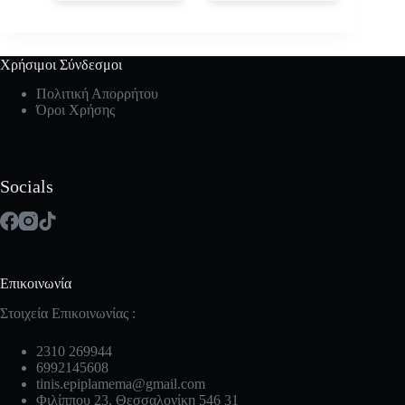
Χρήσιμοι Σύνδεσμοι
Πολιτική Απορρήτου
Όροι Χρήσης
Socials
Επικοινωνία
Στοιχεία Επικοινωνίας :
2310 269944
6992145608
tinis.epiplamema@gmail.com
Φιλίππου 23, Θεσσαλονίκη 546 31