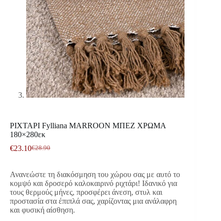
ΡΙΧΤΑΡΙ Fylliana MARROON ΜΠΕΖ ΧΡΩΜΑ
180×280εκ
€
23.10
€
28.90
Original
Η
price
τρέχουσα
was:
τιμή
Ανανεώστε τη διακόσμηση του χώρου σας με αυτό το
€28.90.
είναι:
κομψό και δροσερό καλοκαιρινό ριχτάρι! Ιδανικό για
€23.10.
τους θερμούς μήνες, προσφέρει άνεση, στυλ και
προστασία στα έπιπλά σας, χαρίζοντας μια ανάλαφρη
και φυσική αίσθηση.