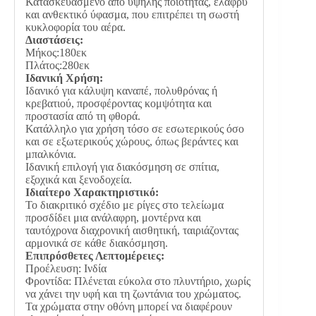
Κατασκευασμένο από υψηλής ποιότητας, ελαφρύ
και ανθεκτικό ύφασμα, που επιτρέπει τη σωστή
κυκλοφορία του αέρα.
Διαστάσεις:
Μήκος:180εκ
Πλάτος:280εκ
Ιδανική Χρήση:
Ιδανικό για κάλυψη καναπέ, πολυθρόνας ή
κρεβατιού, προσφέροντας κομψότητα και
προστασία από τη φθορά.
Κατάλληλο για χρήση τόσο σε εσωτερικούς όσο
και σε εξωτερικούς χώρους, όπως βεράντες και
μπαλκόνια.
Ιδανική επιλογή για διακόσμηση σε σπίτια,
εξοχικά και ξενοδοχεία.
Ιδιαίτερο Χαρακτηριστικό:
Το διακριτικό σχέδιο με ρίγες στο τελείωμα
προσδίδει μια ανάλαφρη, μοντέρνα και
ταυτόχρονα διαχρονική αισθητική, ταιριάζοντας
αρμονικά σε κάθε διακόσμηση.
Επιπρόσθετες Λεπτομέρειες:
Προέλευση: Ινδία
Φροντίδα: Πλένεται εύκολα στο πλυντήριο, χωρίς
να χάνει την υφή και τη ζωντάνια του χρώματος.
Τα χρώματα στην οθόνη μπορεί να διαφέρουν