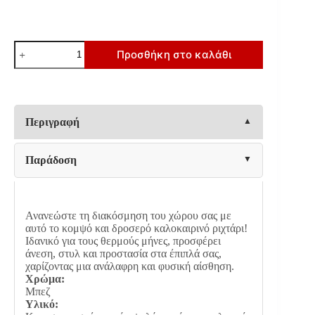
ΡΙΧΤΑΡΙ
Προσθήκη στο καλάθι
Fylliana
MARROON
ΜΠΕΖ
ΧΡΩΜΑ
180x280εκ
ποσότητα
Περιγραφή
Παράδοση
Ανανεώστε τη διακόσμηση του χώρου σας με
αυτό το κομψό και δροσερό καλοκαιρινό ριχτάρι!
Ιδανικό για τους θερμούς μήνες, προσφέρει
άνεση, στυλ και προστασία στα έπιπλά σας,
χαρίζοντας μια ανάλαφρη και φυσική αίσθηση.
Χρώμα:
Μπεζ
Υλικό: