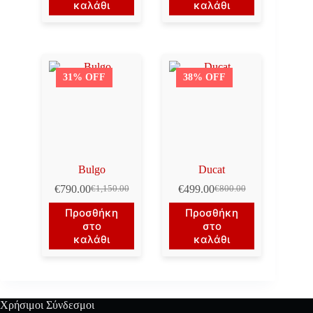
καλάθι
καλάθι
€1,150.00.
€990.00.
31% OFF
38% OFF
Bulgo
Ducat
€
790.00
€
499.00
€
1,150.00
€
800.00
Original
Η
Original
Η
price
τρέχουσα
price
τρέχουσα
Προσθήκη
Προσθήκη
was:
τιμή
was:
τιμή
στο
στο
€1,150.00.
είναι:
€800.00.
είναι:
καλάθι
καλάθι
€790.00.
€499.00.
Χρήσιμοι Σύνδεσμοι