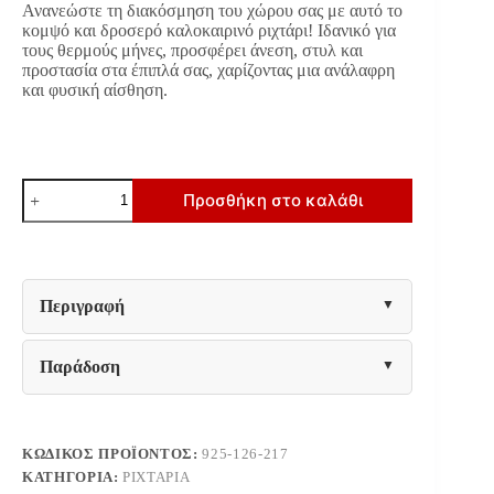
Ανανεώστε τη διακόσμηση του χώρου σας με αυτό το
€23.90.
είναι:
κομψό και δροσερό καλοκαιρινό ριχτάρι! Ιδανικό για
€19.10.
τους θερμούς μήνες, προσφέρει άνεση, στυλ και
προστασία στα έπιπλά σας, χαρίζοντας μια ανάλαφρη
και φυσική αίσθηση.
ΡΙΧΤΑΡΙ
Προσθήκη στο καλάθι
Fylliana
MARROON
ΜΑΥΡΟ
ΧΡΩΜΑ
180x230εκ
ποσότητα
Περιγραφή
Παράδοση
ΚΩΔΙΚΌΣ ΠΡΟΪΌΝΤΟΣ:
925-126-217
ΚΑΤΗΓΟΡΊΑ:
ΡΙΧΤΆΡΙΑ