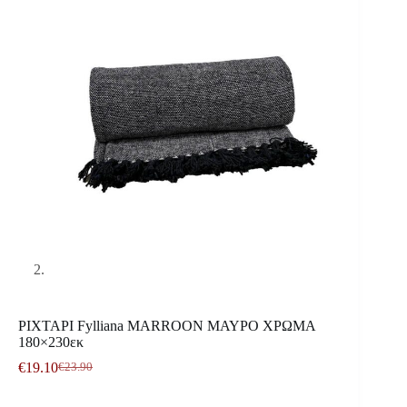
ΡΙΧΤΑΡΙ Fylliana MARROON ΜΑΥΡΟ ΧΡΩΜΑ
180×230εκ
€
19.10
€
23.90
Original
Η
price
τρέχουσα
was:
τιμή