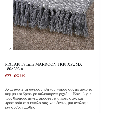
ΡΙΧΤΑΡΙ Fylliana MARROON ΓΚΡΙ ΧΡΩΜΑ
180×280εκ
€
23.10
€
28.90
Original
Η
price
τρέχουσα
was:
τιμή
Ανανεώστε τη διακόσμηση του χώρου σας με αυτό το
€28.90.
είναι:
κομψό και δροσερό καλοκαιρινό ριχτάρι! Ιδανικό για
€23.10.
τους θερμούς μήνες, προσφέρει άνεση, στυλ και
προστασία στα έπιπλά σας, χαρίζοντας μια ανάλαφρη
και φυσική αίσθηση.