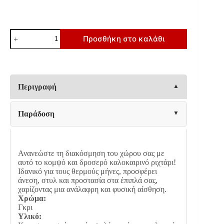
ΡΙΧΤΑΡΙ
Προσθήκη στο καλάθι
Fylliana
MARROON
ΓΚΡΙ
ΧΡΩΜΑ
180x280εκ
ποσότητα
Περιγραφή
Παράδοση
Ανανεώστε τη διακόσμηση του χώρου σας με
αυτό το κομψό και δροσερό καλοκαιρινό ριχτάρι!
Ιδανικό για τους θερμούς μήνες, προσφέρει
άνεση, στυλ και προστασία στα έπιπλά σας,
χαρίζοντας μια ανάλαφρη και φυσική αίσθηση.
Χρώμα:
Γκρι
Υλικό: