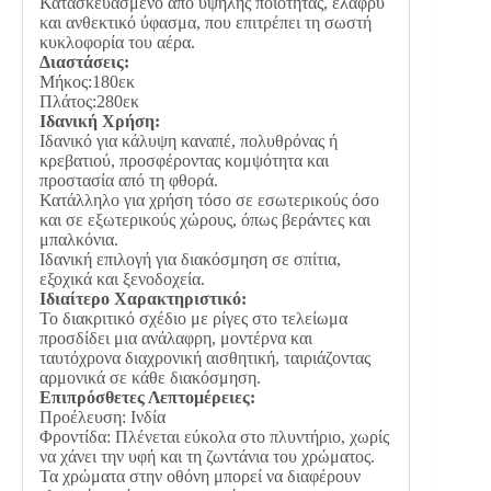
Κατασκευασμένο από υψηλής ποιότητας, ελαφρύ
και ανθεκτικό ύφασμα, που επιτρέπει τη σωστή
κυκλοφορία του αέρα.
Διαστάσεις:
Μήκος:180εκ
Πλάτος:280εκ
Ιδανική Χρήση:
Ιδανικό για κάλυψη καναπέ, πολυθρόνας ή
κρεβατιού, προσφέροντας κομψότητα και
προστασία από τη φθορά.
Κατάλληλο για χρήση τόσο σε εσωτερικούς όσο
και σε εξωτερικούς χώρους, όπως βεράντες και
μπαλκόνια.
Ιδανική επιλογή για διακόσμηση σε σπίτια,
εξοχικά και ξενοδοχεία.
Ιδιαίτερο Χαρακτηριστικό:
Το διακριτικό σχέδιο με ρίγες στο τελείωμα
προσδίδει μια ανάλαφρη, μοντέρνα και
ταυτόχρονα διαχρονική αισθητική, ταιριάζοντας
αρμονικά σε κάθε διακόσμηση.
Επιπρόσθετες Λεπτομέρειες:
Προέλευση: Ινδία
Φροντίδα: Πλένεται εύκολα στο πλυντήριο, χωρίς
να χάνει την υφή και τη ζωντάνια του χρώματος.
Τα χρώματα στην οθόνη μπορεί να διαφέρουν