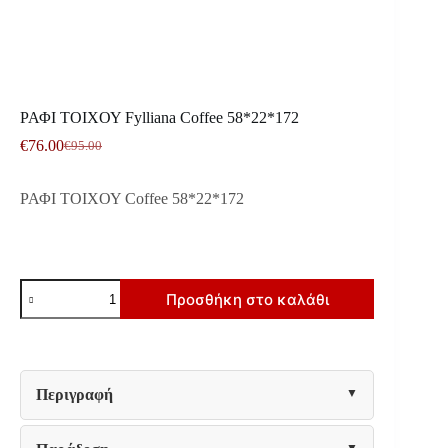
ΡΑΦΙ ΤΟΙΧΟΥ Fylliana Coffee 58*22*172
€
76.00
€
95.00
Original
Η
price
τρέχουσα
was:
τιμή
ΡΑΦΙ ΤΟΙΧΟΥ Coffee 58*22*172
€95.00.
είναι:
€76.00.
ΡΑΦΙ
Προσθήκη στο καλάθι
ΤΟΙΧΟΥ
Fylliana
Coffee
58*22*172
ποσότητα
Περιγραφή