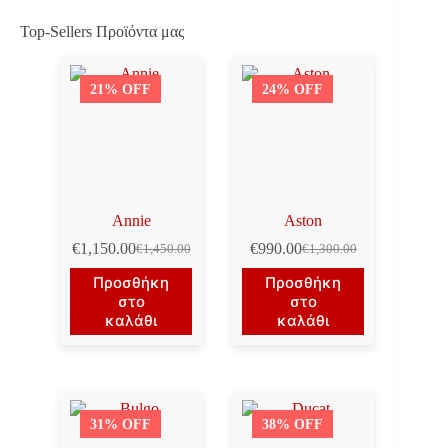
Top-Sellers Προϊόντα μας
21% OFF
24% OFF
Annie
Aston
€
1,150.00
€
990.00
€
1,450.00
€
1,300.00
Original
Η
Original
Η
price
τρέχουσα
price
τρέχουσα
Προσθήκη
Προσθήκη
was:
τιμή
was:
τιμή
στο
στο
€1,450.00.
είναι:
€1,300.00.
είναι:
καλάθι
καλάθι
€1,150.00.
€990.00.
31% OFF
38% OFF