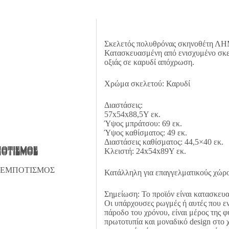
εκ.
ποσότητα
Σκελετός πολυθρόνας σκηνοθέτη ΛΗ
Κατασκευασμένη από ενισχυμένο σκε
οξιάς σε καρυδί απόχρωση.
Χρώμα σκελετού: Καρυδί
Διαστάσεις:
57x54x88,5Υ εκ.
Ύψος μπράτσου: 69 εκ.
Ύψος καθίσματος: 49 εκ.
Διαστάσεις καθίσματος: 44,5×40 εκ.
Κλειστή: 24x54x89Υ εκ.
Κατάλληλη για επαγγελματικούς χώρο
Σημείωση: Το προϊόν είναι κατασκευα
Οι υπάρχουσες ρωγμές ή αυτές που εν
πάροδο του χρόνου, είναι μέρος της φ
πρωτοτυπία και μοναδικό design στο 