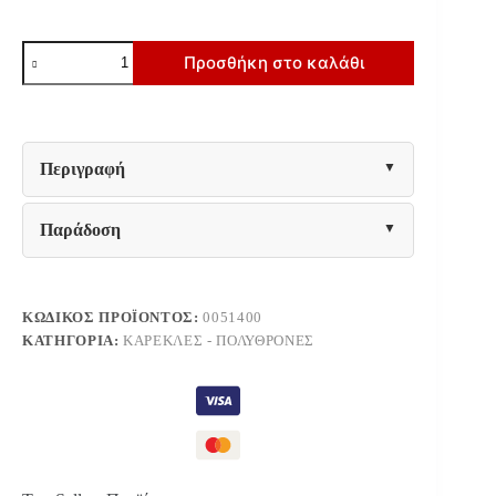
ΠΟΛΥΘΡΟΝΑ
Προσθήκη στο καλάθι
ΕΞ.ΧΩΡΟΥ
COMFEE
HM6102.01
ΛΕΥΚΟ
ΠΟΛΥΠΡΟΠΥΛΕΝΙΟ
54x57x83Υ
Περιγραφή
εκ.
ποσότητα
Παράδοση
ΚΩΔΙΚΌΣ ΠΡΟΪΌΝΤΟΣ:
0051400
ΚΑΤΗΓΟΡΊΑ:
ΚΑΡΈΚΛΕΣ - ΠΟΛΥΘΡΌΝΕΣ