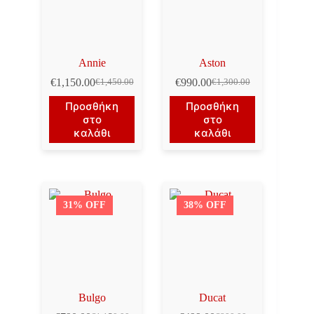
Annie
Aston
€
1,150.00
€
990.00
€
1,450.00
€
1,300.00
Original
Η
Original
Η
price
τρέχουσα
price
τρέχουσα
Προσθήκη
Προσθήκη
was:
τιμή
was:
τιμή
στο
στο
€1,450.00.
είναι:
€1,300.00.
είναι:
καλάθι
καλάθι
€1,150.00.
€990.00.
31% OFF
38% OFF
Bulgo
Ducat