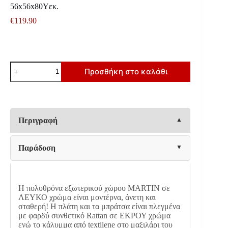
56x56x80Υεκ.
€
119.90
ΠΟΛΥΘΡΟΝΑ
Προσθήκη στο καλάθι
ΑΛΟΥΜΙΝΙΟΥ
MARTIN
HM5564.11
ΛΕΥΚΗ
ΜΕ
ΕΚΡΟΥ
Περιγραφή
ΣΥΝΘ.RATTAN
56x56x80Υεκ.
ποσότητα
Παράδοση
Η πολυθρόνα εξωτερικού χώρου MARTIN σε
ΛΕΥΚΟ χρώμα είναι μοντέρνα, άνετη και
σταθερή! Η πλάτη και τα μπράτσα είναι πλεγμένα
με φαρδύ συνθετικό Rattan σε ΕΚΡΟΥ χρώμα
ενώ το κάλυμμα από textilene στο μαξιλάρι του