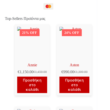
Top-Sellers Προϊόντα μας
21% OFF
24% OFF
Annie
Aston
€
1,150.00
€
990.00
€
1,450.00
€
1,300.00
Original
Η
Original
Η
price
τρέχουσα
price
τρέχουσα
Προσθήκη
Προσθήκη
was:
τιμή
was:
τιμή
στο
στο
€1,450.00.
είναι:
€1,300.00.
είναι:
καλάθι
καλάθι
€1,150.00.
€990.00.