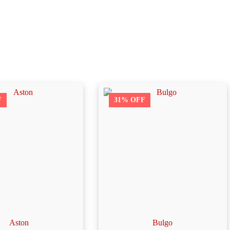
F
31% OFF
Aston
Bulgo