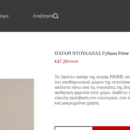
τημα
Επικοινωνία
Αναζήτηση
ΠΑΤΑΡΙ ΝΤΟΥΛΑΠΑΣ Fylliana Prim
€
47.20
€
59.00
Original
Η
price
τρέχουσα
was:
τιμή
Το 2φυλλο πατάρι της σειράς PRIME απο
€59.00.
είναι:
του αποθηκευτικού χώρου της ντουλάπας
€47.20.
απόλυτα πάνω από τις ντουλάπες της ίδι
αισθητική αρμονία στον χώρο. Διαθέτει
εύκολη πρόσβαση στο εσωτερικό, ενώ η
και μακροχρόνια χρήση.
ΠΑΤΑΡΙ