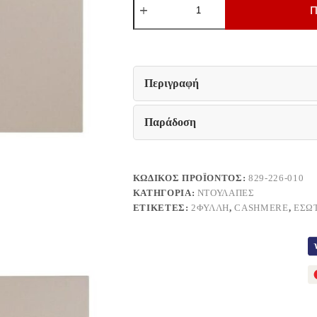
ΝΤΟΥΛΑΠΑΣ
Π
Fylliana
Prime
2K
CASHMERE
ΧΡΩΜΑ
80x52x42εκ
Περιγραφή
ποσότητα
Παράδοση
ΚΩΔΙΚΌΣ ΠΡΟΪΌΝΤΟΣ:
829-226-010
ΚΑΤΗΓΟΡΊΑ:
ΝΤΟΥΛΆΠΕΣ
ΕΤΙΚΈΤΕΣ:
2ΦΥΛΛΗ
,
CASHMERE
,
ΕΣΩ