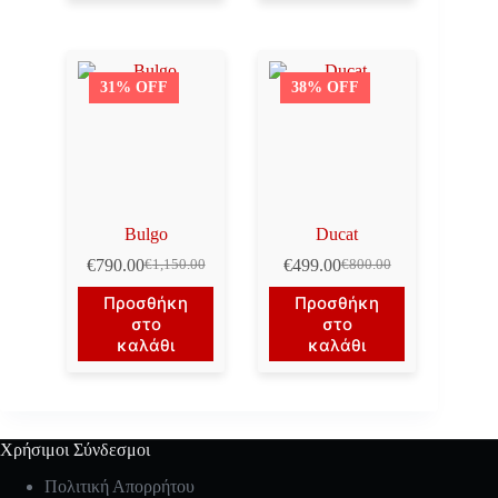
31% OFF
38% OFF
Bulgo
Ducat
€
790.00
€
499.00
€
1,150.00
€
800.00
Original
Η
Original
Η
price
τρέχουσα
price
τρέχουσα
Προσθήκη
Προσθήκη
was:
τιμή
was:
τιμή
στο
στο
€1,150.00.
είναι:
€800.00.
είναι:
καλάθι
καλάθι
€790.00.
€499.00.
Χρήσιμοι Σύνδεσμοι
Πολιτική Απορρήτου