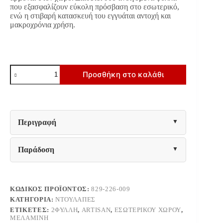
που εξασφαλίζουν εύκολη πρόσβαση στο εσωτερικό,
ενώ η στιβαρή κατασκευή του εγγυάται αντοχή και
μακροχρόνια χρήση.
ΠΑΤΑΡΙ
Προσθήκη στο καλάθι
ΝΤΟΥΛΑΠΑΣ
Fylliana
Prime
2K
ARTISAN
ΧΡΩΜΑ
Περιγραφή
80x52x42εκ
ποσότητα
Παράδοση
ΚΩΔΙΚΌΣ ΠΡΟΪΌΝΤΟΣ:
829-226-009
ΚΑΤΗΓΟΡΊΑ:
ΝΤΟΥΛΆΠΕΣ
ΕΤΙΚΈΤΕΣ:
2ΦΥΛΛΗ
,
ARTISAN
,
ΕΣΩΤΕΡΙΚΟΎ ΧΏΡΟΥ
,
ΜΕΛΑΜΊΝΗ