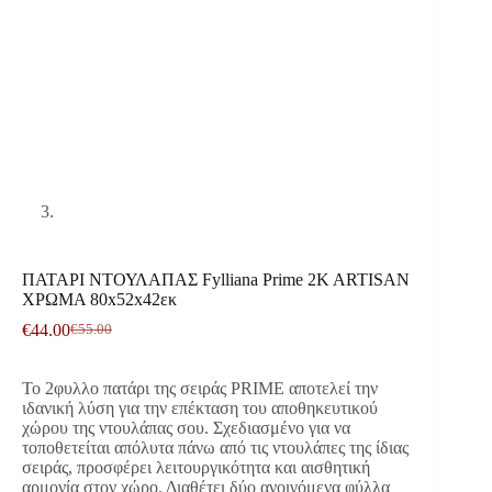
ΠΑΤΑΡΙ ΝΤΟΥΛΑΠΑΣ Fylliana Prime 2K ARTISAN
ΧΡΩΜΑ 80x52x42εκ
€
44.00
€
55.00
Original
Η
price
τρέχουσα
was:
τιμή
Το 2φυλλο πατάρι της σειράς PRIME αποτελεί την
€55.00.
είναι:
ιδανική λύση για την επέκταση του αποθηκευτικού
€44.00.
χώρου της ντουλάπας σου. Σχεδιασμένο για να
τοποθετείται απόλυτα πάνω από τις ντουλάπες της ίδιας
σειράς, προσφέρει λειτουργικότητα και αισθητική
αρμονία στον χώρο. Διαθέτει δύο ανοιγόμενα φύλλα