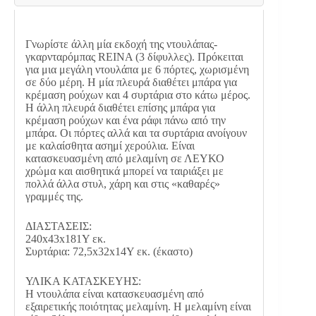
ποσότητα
Γνωρίστε άλλη μία εκδοχή της ντουλάπας-
γκαρνταρόμπας REINA (3 δίφυλλες). Πρόκειται
για μια μεγάλη ντουλάπα με 6 πόρτες, χωρισμένη
σε δύο μέρη. Η μία πλευρά διαθέτει μπάρα για
κρέμαση ρούχων και 4 συρτάρια στο κάτω μέρος.
Η άλλη πλευρά διαθέτει επίσης μπάρα για
κρέμαση ρούχων και ένα ράφι πάνω από την
μπάρα. Οι πόρτες αλλά και τα συρτάρια ανοίγουν
με καλαίσθητα ασημί χερούλια. Είναι
κατασκευασμένη από μελαμίνη σε ΛΕΥΚΟ
χρώμα και αισθητικά μπορεί να ταιριάξει με
πολλά άλλα στυλ, χάρη και στις «καθαρές»
γραμμές της.
ΔΙΑΣΤΑΣΕΙΣ:
240x43x181Υ εκ.
Συρτάρια: 72,5x32x14Υ εκ. (έκαστο)
ΥΛΙΚΑ ΚΑΤΑΣΚΕΥΗΣ:
Η ντουλάπα είναι κατασκευασμένη από
εξαιρετικής ποιότητας μελαμίνη. Η μελαμίνη είναι