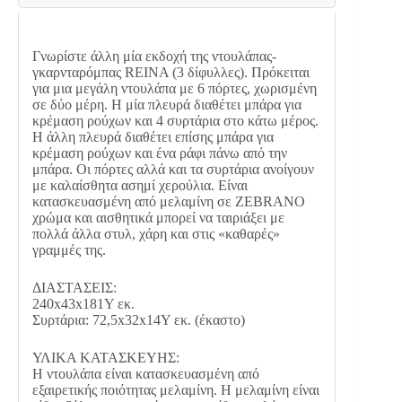
ποσότητα
Γνωρίστε άλλη μία εκδοχή της ντουλάπας-
γκαρνταρόμπας REINA (3 δίφυλλες). Πρόκειται
για μια μεγάλη ντουλάπα με 6 πόρτες, χωρισμένη
σε δύο μέρη. Η μία πλευρά διαθέτει μπάρα για
κρέμαση ρούχων και 4 συρτάρια στο κάτω μέρος.
Η άλλη πλευρά διαθέτει επίσης μπάρα για
κρέμαση ρούχων και ένα ράφι πάνω από την
μπάρα. Οι πόρτες αλλά και τα συρτάρια ανοίγουν
με καλαίσθητα ασημί χερούλια. Είναι
κατασκευασμένη από μελαμίνη σε ZEBRANO
χρώμα και αισθητικά μπορεί να ταιριάξει με
πολλά άλλα στυλ, χάρη και στις «καθαρές»
γραμμές της.
ΔΙΑΣΤΑΣΕΙΣ:
240x43x181Υ εκ.
Συρτάρια: 72,5x32x14Υ εκ. (έκαστο)
ΥΛΙΚΑ ΚΑΤΑΣΚΕΥΗΣ:
Η ντουλάπα είναι κατασκευασμένη από
εξαιρετικής ποιότητας μελαμίνη. Η μελαμίνη είναι