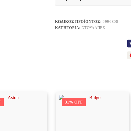
ΚΩΔΙΚΌΣ ΠΡΟΪΌΝΤΟΣ:
9996808
ΚΑΤΗΓΟΡΊΑ:
ΝΤΟΥΛΆΠΕΣ
F
31% OFF