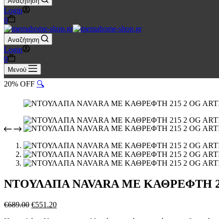
Αναζήτηση
Login
Καλάθι
0
Αγορών
Αναζήτηση
Login
Καλάθι
0
Αγορών
Μενού
20% OFF
🔍
ΝΤΟΥΛΑΠΑ NAVARA ME ΚΑΘΡΕΦΤΗ 215
Original
Η
€
689.00
€
551.20
price
τρέχουσα