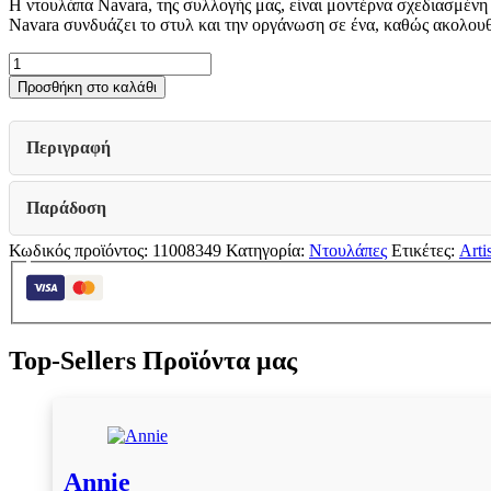
Η ντουλάπα Navara, της συλλογής μας, είναι μοντέρνα σχεδιασμένη
was:
τιμή
Navara συνδυάζει το στυλ και την οργάνωση σε ένα, καθώς ακολουθε
€689.00.
είναι:
€551.20.
ΝΤΟΥΛΑΠΑ
NAVARA
Προσθήκη στο καλάθι
ME
ΚΑΘΡΕΦΤΗ
215
Περιγραφή
2
OG
ARTISAN
Παράδοση
OAK
213x60x215,5εκ
Κωδικός προϊόντος:
11008349
Κατηγορία:
Ντουλάπες
Ετικέτες:
Arti
ποσότητα
Top-Sellers Προϊόντα μας
Annie