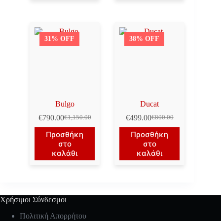
31% OFF
38% OFF
Bulgo
Ducat
€
790.00
€
499.00
€
1,150.00
€
800.00
Original
Η
Original
Η
price
τρέχουσα
price
τρέχουσα
Προσθήκη
Προσθήκη
was:
τιμή
was:
τιμή
στο
στο
€1,150.00.
είναι:
€800.00.
είναι:
καλάθι
καλάθι
€790.00.
€499.00.
Χρήσιμοι Σύνδεσμοι
Πολιτική Απορρήτου