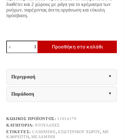
διαθέτει και 2 χώρους με ράγα για το κρέμασμα των
ρούχων, παρέχοντας άνετη οργάνωση και εύκολη
πρόσβαση.
ΝΤΟΥΛΑΠΑ
Προσθήκη στο καλάθι
LUCCA
5K1O
h227
CASHMERE-
ΛΕΥΚΟ
ΧΡΩΜΑ
Περιγραφή
224x57x227εκ
ποσότητα
Παράδοση
ΚΩΔΙΚΌΣ ΠΡΟΪΌΝΤΟΣ:
11014179
ΚΑΤΗΓΟΡΊΑ:
ΝΤΟΥΛΆΠΕΣ
ΕΤΙΚΈΤΕΣ:
CASHMERE
,
ΕΣΩΤΕΡΙΚΟΎ ΧΏΡΟΥ
,
ΜΕ
ΚΑΘΡΈΠΤΗ
,
ΜΕΛΑΜΊΝΗ