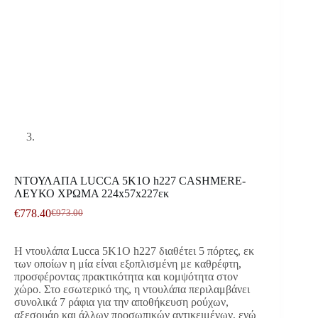
ΝΤΟΥΛΑΠΑ LUCCA 5K1O h227 CASHMERE-
ΛΕΥΚΟ ΧΡΩΜΑ 224x57x227εκ
€
778.40
€
973.00
Original
Η
price
τρέχουσα
was:
τιμή
Η ντουλάπα Lucca 5K1O h227 διαθέτει 5 πόρτες, εκ
€973.00.
είναι:
των οποίων η μία είναι εξοπλισμένη με καθρέφτη,
€778.40.
προσφέροντας πρακτικότητα και κομψότητα στον
χώρο. Στο εσωτερικό της, η ντουλάπα περιλαμβάνει
συνολικά 7 ράφια για την αποθήκευση ρούχων,
αξεσουάρ και άλλων προσωπικών αντικειμένων, ενώ