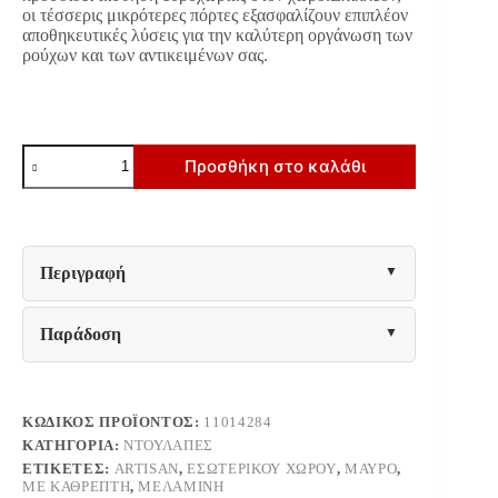
οι τέσσερις μικρότερες πόρτες εξασφαλίζουν επιπλέον
αποθηκευτικές λύσεις για την καλύτερη οργάνωση των
ρούχων και των αντικειμένων σας.
ΝΤΟΥΛΑΠΑ
Προσθήκη στο καλάθι
CORBETT
4K1F1O
h211
ARTISAN
OAK/
ΜΑΥΡΟ
Περιγραφή
ΜΑΤ
ΧΡΩΜΑ
183x55x211εκ
Παράδοση
ποσότητα
ΚΩΔΙΚΌΣ ΠΡΟΪΌΝΤΟΣ:
11014284
ΚΑΤΗΓΟΡΊΑ:
ΝΤΟΥΛΆΠΕΣ
ΕΤΙΚΈΤΕΣ:
ARTISAN
,
ΕΣΩΤΕΡΙΚΟΎ ΧΏΡΟΥ
,
ΜΑΎΡΟ
,
ΜΕ ΚΑΘΡΈΠΤΗ
,
ΜΕΛΑΜΊΝΗ