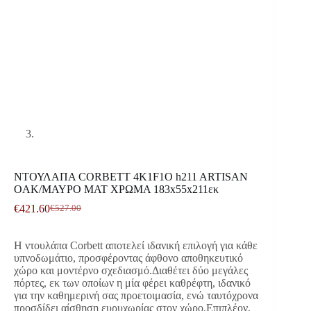
ΝΤΟΥΛΑΠΑ CORBETT 4K1F1O h211 ARTISAN
OAK/ΜΑΥΡΟ ΜΑΤ ΧΡΩΜΑ 183x55x211εκ
€
421.60
€
527.00
Original
Η
price
τρέχουσα
was:
τιμή
Η ντουλάπα Corbett αποτελεί ιδανική επιλογή για κάθε
€527.00.
είναι:
υπνοδωμάτιο, προσφέροντας άφθονο αποθηκευτικό
€421.60.
χώρο και μοντέρνο σχεδιασμό.Διαθέτει δύο μεγάλες
πόρτες, εκ των οποίων η μία φέρει καθρέφτη, ιδανικό
για την καθημερινή σας προετοιμασία, ενώ ταυτόχρονα
προσδίδει αίσθηση ευρυχωρίας στον χώρο.Επιπλέον,