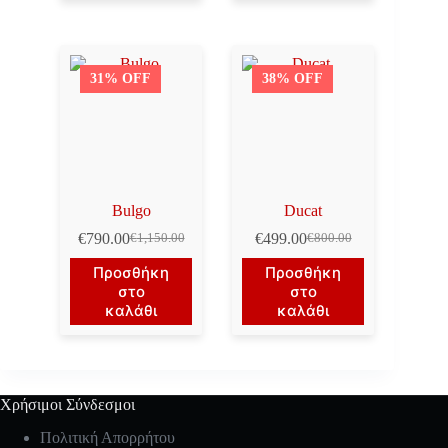
31% OFF
38% OFF
Bulgo
Ducat
€
790.00
€
499.00
€
1,150.00
€
800.00
Original
Η
Original
Η
price
τρέχουσα
price
τρέχουσα
Προσθήκη
Προσθήκη
was:
τιμή
was:
τιμή
στο
στο
€1,150.00.
είναι:
€800.00.
είναι:
καλάθι
καλάθι
€790.00.
€499.00.
Χρήσιμοι Σύνδεσμοι
Πολιτική Απορρήτου