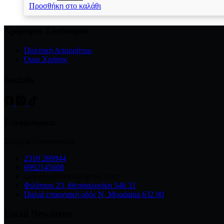
price
τρέχουσα
Προσθήκη στο καλάθι
was:
τιμή
€800.00.
είναι:
Χρήσιμοι Σύνδεσμοι
€499.00.
Πολιτική Απορρήτου
Όροι Χρήσης
Socials
Επικοινωνία
Στοιχεία Επικοινωνίας :
2310 269944
6992145608
tinis.epiplamema@gmail.com
Φιλίππου 23, Θεσσαλονίκη 546 31
Παλιά επαρχιακή οδός Ν, Moudania 632 00
Email Newsletter