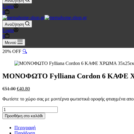
Αναζήτηση
Login
Καλάθι
0
Αγορών
Αναζήτηση
Login
Καλάθι
0
Αγορών
Μενού
20% OFF
🔍
ΜΟΝΟΦΩΤΟ Fylliana Cordon 6 ΚΑΦΕ 
Original
Η
€
51.00
€
40.80
price
τρέχουσα
Φωτίστε το χώρο σας με μοντέρνα φωτιστικά οροφής φτιαγμένα απο 
was:
τιμή
€51.00.
είναι:
ΜΟΝΟΦΩΤΟ
€40.80.
Fylliana
Προσθήκη στο καλάθι
Cordon
6
Περιγραφή
ΚΑΦΕ
Παράδοση