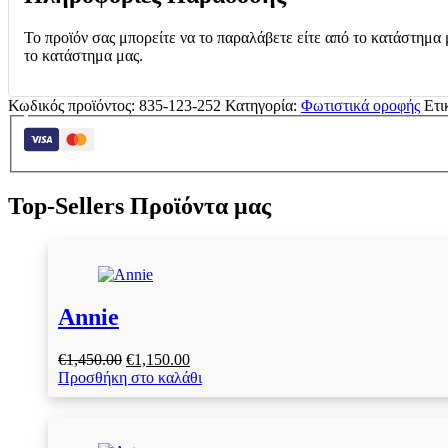
Το προϊόν σας μπορείτε να το παραλάβετε είτε από το κατάστημα 
το κατάστημα μας.
Κωδικός προϊόντος:
835-123-252
Κατηγορία:
Φωτιστικά οροφής
Ετι
Top-Sellers Προϊόντα μας
Annie
Original
Η
€
1,450.00
€
1,150.00
price
τρέχουσα
Προσθήκη στο καλάθι
was:
τιμή
€1,450.00.
είναι:
€1,150.00.