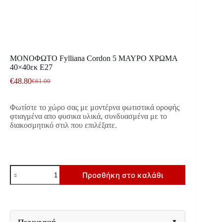
ΜΟΝΟΦΩΤΟ Fylliana Cordon 5 ΜΑΥΡΟ ΧΡΩΜΑ
40×40εκ E27
€
48.80
€
61.00
Original
Η
price
τρέχουσα
was:
τιμή
Φωτίστε το χώρο σας με μοντέρνα φωτιστικά οροφής
€61.00.
είναι:
φτιαγμένα απο φυσικα υλικά, συνδυασμένα με το
€48.80.
διακοσμητικό στιλ που επιλέξατε.
ΜΟΝΟΦΩΤΟ
Προσθήκη στο καλάθι
Fylliana
Cordon
5
ΜΑΥΡΟ
ΧΡΩΜΑ
40x40εκ