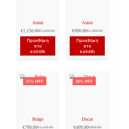
Annie
Aston
€
1,150.00
€
990.00
€
1,450.00
€
1,300.00
Original
Η
Original
Η
price
τρέχουσα
price
τρέχουσα
Προσθήκη
Προσθήκη
was:
τιμή
was:
τιμή
στο
στο
€1,450.00.
είναι:
€1,300.00.
είναι:
καλάθι
καλάθι
€1,150.00.
€990.00.
31% OFF
38% OFF
Bulgo
Ducat
€
790.00
€
499.00
€
1,150.00
€
800.00